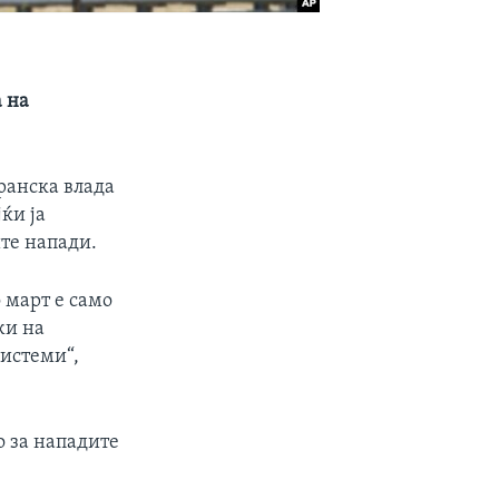
а на
ранска влада
ќи ја
ите напади.
 март е само
жи на
системи“,
о за нападите