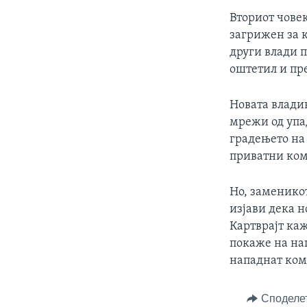
Вториот човек
загрижен за 
други влади 
оштетил и пр
Новата владин
мрежи од упад
градењето на
приватни ком
Но, заменико
изјави дека н
Картврајт каж
покаже на нап
нападнат ком
Споделе