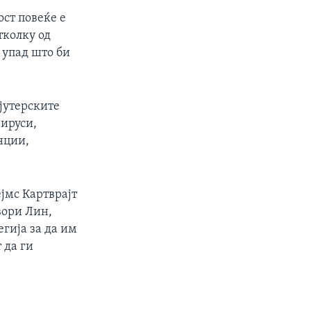
ост повеќе е
тколку од
 упад што би
јутерските
вируси,
нции,
јмс Картврајт
вори Лин,
егија за да им
 да ги