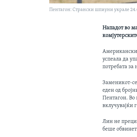
Пентагон: Странски шпиуни украле 24
Нападот во ма
комјутерскит
Американскио
успеала да уп
потребата за 
Заменикот-се
еден од број
Пентагон. Во 
вклучувајќи 
Лин не прециз
беше обвинет