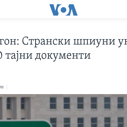
гон: Странски шпиуни у
0 тајни документи
те