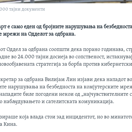
.000 тајни документи
рт е само еден од бројните нарушувања на безбедност
е мрежи на Одделот за одбрана.
т Оддел за одбрана соопшти дека порано годинава, ст
адне во 24.000 тајни досиеја во сопственост, истакнувај
новообјавената стратегија за борба против кибернетск
кретар за одбрана Вилијам Лин изјави дека нападот во
ните нарушувања на безбедноста на комјутерските мре
нападите биле погодени некои од „најчувствителните 
го набљудувањето и сателитската комуникација.
ираше која влада стои зад инцидентот, но во минатот
а Кина.