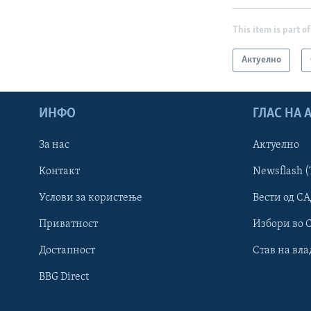
This item is part of
Актуелно
ИНФО
ГЛАС НА
За нас
Актуелно
Контакт
Newsflash (
Learning English
Услови за користење
Вести од СА
Приватност
Избори во 
НАКУСО...
Достапност
Став на вла
BBG Direct
Јазици