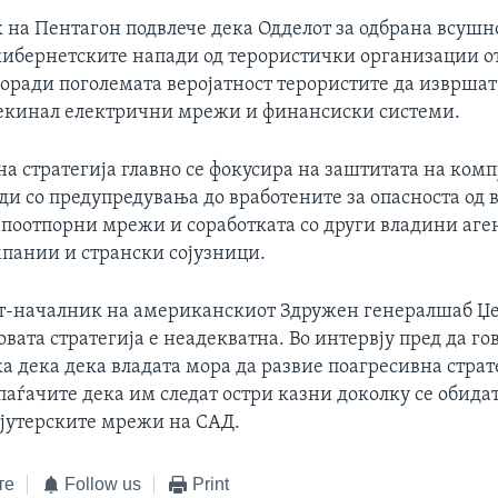
 на Пентагон подвлече дека Одделот за одбрана всушн
кибернетските напади од терористички организации о
поради поголемата веројатност терористите да извршат
екинал електрични мрежи и финансиски системи.
а стратегија главно се фокусира на заштитата на комп
и со предупредувања до вработените за опасноста од 
 поотпорни мрежи и соработката со други владини аге
пании и странски сојузници.
т-началник на американскиот Здружен генералшаб Џе
овата стратегија е неадекватна. Во интервју пред да го
а дека дека владата мора да развие поагресивна страт
аѓачите дека им следат остри казни доколку се обидат
јутерските мрежи на САД.
те
Follow us
Print