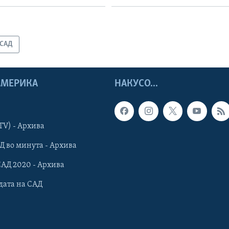
САД
 АМЕРИКА
НАКУСО...
TV) - Архива
Д во минута - Архива
САД 2020 - Архива
дата на САД