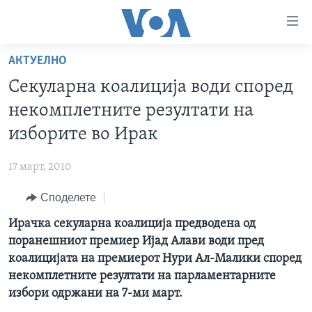
Линкови
за
пристапност
АКТУЕЛНО
ДОМА
Премини
Секуларна коалиција води според
на
РУБРИКИ
некомплетните резултати на
главната
ФОТОГАЛЕРИИ
САД
содржина
изборите во Ирак
Премини
ДОКУМЕНТАРЦИ
МАКЕДОНИЈА
до
17 март, 2010
АРХИВИРАНА ПРОГРАМА
СВЕТ
страната
Споделете
ЗА НАС
за
ЕКОНОМИЈА
NEWSFLASH - АРХИВА
навигација
Ирачка секуларна коалиција предводена од
ПОЛИТИКА
ВЕСТИ ОД САД ВО МИНУТА - АРХИВА
Пребарувај
Learning English
поранешниот премиер Ијад Алави води пред
ЗДРАВЈЕ
ИЗБОРИ ВО САД 2020 - АРХИВА
коалицијата на премиерот Нури Ал-Малики според
НАКУСО...
некомплетните резултати на парламентарните
НАУКА
избори одржани на 7-ми март.
УМЕТНОСТ И ЗАБАВА