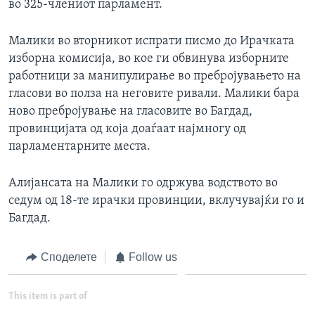
во 325-члениот парламент.
Малики во вторникот испрати писмо до Ирачката
изборна комисија, во кое ги обвинува изборните
работници за манипулирање во пребројувањето на
гласови во полза на неговите ривали. Малики бара
ново пребројување на гласовите во Багдад,
провинцијата од која доаѓаат најмногу од
парламентарните места.
Алијансата на Малики го одржува водството во
седум од 18-те ирачки провинции, вклучувајќи го и
Багдад.
Споделете
Follow us
This item is part of