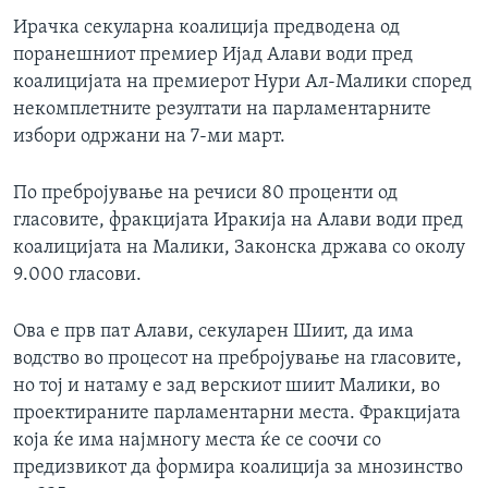
ИНТЕРВЈУА
Ирачка секуларна коалиција предводена од
Јазици
поранешниот премиер Ијад Алави води пред
коалицијата на премиерот Нури Ал-Малики според
некомплетните резултати на парламентарните
избори одржани на 7-ми март.
По пребројување на речиси 80 проценти од
гласовите, фракцијата Иракија на Алави води пред
коалицијата на Малики, Законска држава со околу
9.000 гласови.
Ова е прв пат Алави, секуларен Шиит, да има
водство во процесот на пребројување на гласовите,
но тој и натаму е зад верскиот шиит Малики, во
проектираните парламентарни места. Фракцијата
која ќе има најмногу места ќе се соочи со
предизвикот да формира коалиција за мнозинство