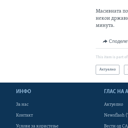
Масивната по
некои држави 
минута.
Споделе
This item is part of
Актуелно
ИНФО
ГЛАС НА
За нас
Актуелно
Контакт
Newsflash (
Learning English
Услови за користење
Вести од СА