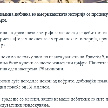
олемина добивка во американската историја се процену
ари.
ица на државната лотарија велат дека две добитничк
ориот најголем џекпот во американската историја, про
ари.
ено само неколку часа по извлекувањето на
Powerball
, 
иња биле купени со шесте извлечени цифри. Шансите з
т на еден наспрема 175 милиони.
лиони луѓе погодиле некои од цефрите, добивајќи пом
дни повеќе од 131 милион.
се градеше со месеци, зашто немаше добитник со сите 
ледувателни извлекувања.