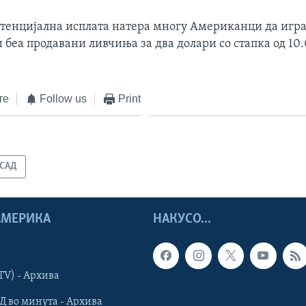
тенцијална исплата натера многу Американци да играат
беа продавани ливчиња за два долари со стапка од 10
те
Follow us
Print
САД
 АМЕРИКА
НАКУСО...
TV) - Архива
Д во минута - Архива