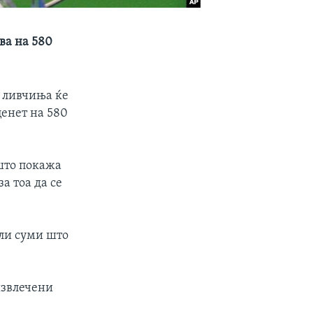
ва на 580
и ливчиња ќе
ценет на 580
што покажа
а тоа да се
али суми што
извлечени