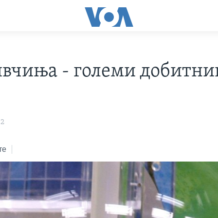
ивчиња - големи добитни
12
те