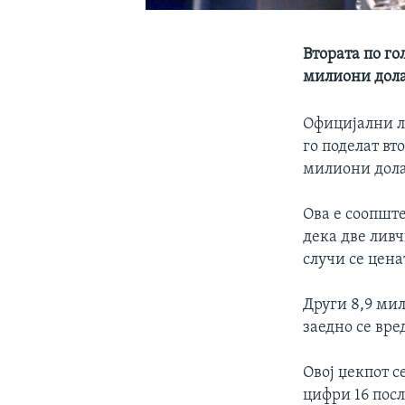
Втората по г
милиони дол
Официјални л
го поделат вт
милиони дол
Ова е соопшт
дека две ливч
случи се цена
Други 8,9 ми
заедно се вре
Овој џекпот 
цифри 16 пос