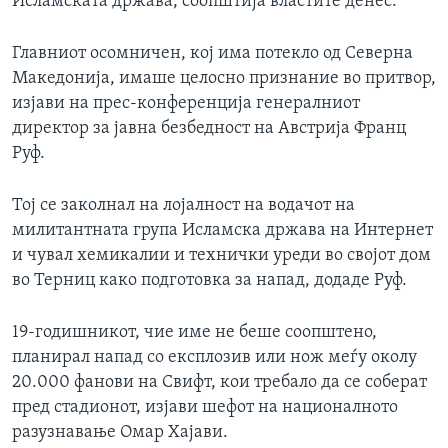
Исламската држава, соопштија властите денес.
Главниот осомничен, кој има потекло од Северна
Македонија, имаше целосно признание во притвор,
изјави на прес-конференција генералниот
директор за јавна безбедност на Австрија Франц
Руф.
Тој се заколнал на лојалност на водачот на
милитантната група Исламска држава на Интернет
и чувал хемикалии и технички уреди во својот дом
во Терниц како подготовка за напад, додаде Руф.
19-годишникот, чие име не беше соопштено,
планирал напад со експлозив или нож меѓу околу
20.000 фанови на Свифт, кои требало да се соберат
пред стадионот, изјави шефот на националното
разузнавање Омар Хајави.