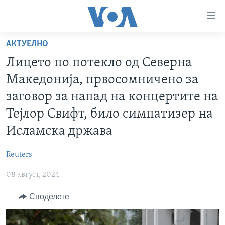
Линкови
за
пристапност
АКТУЕЛНО
ДОМА
Премини
Лицето по потекло од Северна
на
РУБРИКИ
Македонија, првосомничено за
главната
ФОТОГАЛЕРИИ
САД
содржина
заговор за напад на концертите на
Премини
ДОКУМЕНТАРЦИ
МАКЕДОНИЈА
Тејлор Свифт, било симпатизер на
до
АРХИВИРАНА ПРОГРАМА
СВЕТ
Исламска држава
страната
ЗА НАС
за
ЕКОНОМИЈА
NEWSFLASH - АРХИВА
Reuters
навигација
ПОЛИТИКА
ВЕСТИ ОД САД ВО МИНУТА - АРХИВА
Пребарувај
Learning English
08 август, 2024
ЗДРАВЈЕ
ИЗБОРИ ВО САД 2020 - АРХИВА
Споделете
НАКУСО...
НАУКА
УМЕТНОСТ И ЗАБАВА