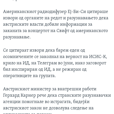
Американскиот радиодифузер Еј-Би-Си цитираше
извори од органите на редот и разузнавањето дека
австриските власти добиле информации за
заканата за концертот на Свифт од американското
разузнавање.
Се цитираат извори дека барем еден од
осомничените се заколнал на верност на ИСИС-К,
крило на ИД, на Телеграм во јуни, иако заговорот
бил инспириран од ИД, а не режиран од
оперативците на групата.
Австрискиот министер за внатрешни работи
Герхард Карнер рече дека странските разузнавачки
агенции помогнале во истрагата, бидејќи
австрискиот закон не дозволува следење на