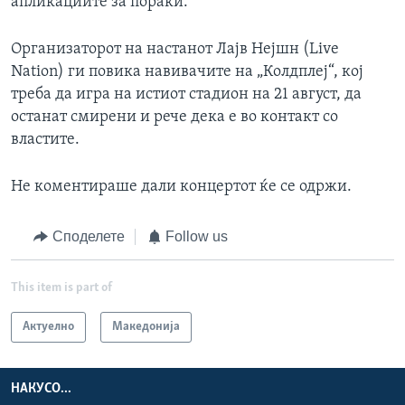
апликациите за пораки.
Организаторот на настанот Лајв Нејшн (Live
Nation) ги повика навивачите на „Колдплеј“, кој
треба да игра на истиот стадион на 21 август, да
останат смирени и рече дека е во контакт со
властите.
Не коментираше дали концертот ќе се одржи.
Споделете
Follow us
This item is part of
Актуелно
Македонија
НАКУСО...