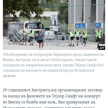
ИНТЕРВЈУА
Јазици
Обезбедување ги отстранува бариерите пред стадионот во
Виена, Австрија, на 8 август 2024 година, откако трите
концерти на американската мега-ѕвезда Тејлор Свифт беа
откажани по апсењето на симпатизер на Исламската
држава
19-годишниот Австриец кој организираше заговор
за напад на фановите на Тејлор Свифт на концерт
во Виена со бомба или нож, бил приврзаник на