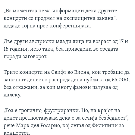
„Во моментов нема информации дека другите
концерти се предмет на експлицитна закана“,
додаде тој на прес-конференцијата.
Две други австриски млади лица на возраст од 17 и
15 години, исто така, беа приведени во средата
поради заговорот.
Трите концерти на Свифт во Виена, кои требаше да
започнат денес со распродадена публика од 65.000,
беа откажани, за кои многу фанови патуваа од
далеку.
„Тоа е трогично, фрустрирачки. Но, на крајот на
денот претпоставувам дека е за сечија безбедност“,
рече Марк дел Росарио, кој летал од Филипини за
концертот.