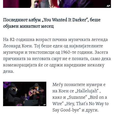
ИНТЕРВЈУА
Јазици
Последниот албум „You Wanted It Darker“, беше
објавен минатиот месец
На 82-годишна возраст почина музичката легенда
Леонард Коен. Тој беше еден од највлијателните
музичари и текстописци од 1960-те години. Засега
причината за неговата смрт не е позната, само дека
комеморацијата ќе се одржи наредниве неколку
дена.
Меѓу познатите нумери е
на Коен се „Hallelujah“ ,
како и „Suzanne“ „Bird on a
Wire“ „Hey, That's No Way to
Say Good-bye“ и други.