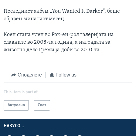
Последниот албум „You Wanted It Darker“, беше
објавен минатиот месец.
Коен стана член во Рок-ен-рол галеријата на
славните во 2008-та година, а наградата за
животно дело Греми ја доби во 2010-та.
Споделете
Follow us
This item is part of
Актуелно
Свет
НАКУСО...