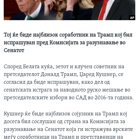
ИНТЕРВЈУА
Јазици
Тој ќе биде најблизок соработник на Трамп кој бил
испрашуван пред Комисијата за разузнавање во
Сенатот
Според Белата куќа, зетот и клучен советник на
претседателот Доналд Трамп, Џаред Кушнер, се
согласил да биде испрашуван, како дел од
сенатската истрага за наводното руско мешање во
претседателските избори во САД во 2016-та година.
Кушнер ќе биде најблизок сојузник на Трамп кој
досега бил сослушан од страна на Комисијата за
разузнавање на Сенатот која ги истражува врските
меѓу соработници на Трамп и претставници на