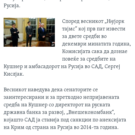
Русија.
Според весникот „Њујорк
тајмс“ кој прв пат извести
за двете средби во
декември минатата година,
Комисијата сака да дознае
повеќе за средбите на
Кушнер и амбасадорот на Русија во САД, Сергеј
Кислјак.
Весникот наведува дека сенаторите се
заинтересирани и за претходно непријавената
средба на Кушнер со директорот на руската
државна банка за развој, „Внешекономбанк“,
којашто САД ја ставија под санкции по анексијата
на Крим од страна на Русија во 2014-та година.