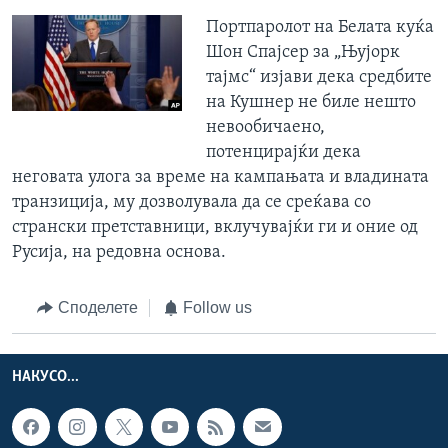
Портпаролот на Белата куќа
Шон Спајсер за „Њујорк
тајмс“ изјави дека средбите
на Кушнер не биле нешто
невообичаено,
потенцирајќи дека
неговата улога за време на кампањата и владината
транзиција, му дозволувала да се среќава со
странски претставници, вклучувајќи ги и оние од
Русија, на редовна основа.
Споделете
Follow us
НАКУСО...