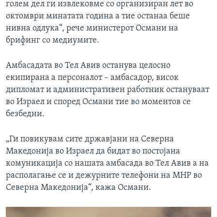
голем дел ги извлековме со организиран лет во
октомври минатата година а тие останаа беше
нивна одлука“, рече министерот Османи на
брифинг со медиумите.
Амбасадата во Тел Авив останува целосно
екипирана а персоналот – амбасадор, висок
дипломат и административен работник остануваат
во Израел и според Османи тие во моментов се
безбедни.
„Ги повикувам сите државјани на Северна
Македонија во Израел да бидат во постојана
комуникација со нашата амбасада во Тел Авив а на
располагање се и дежурните телефони на МНР во
Северна Македонија“, кажа Османи.