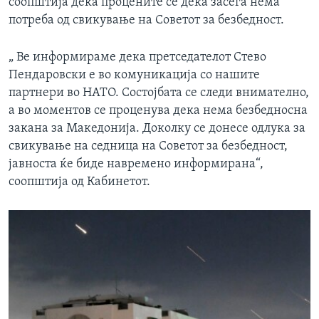
соопштија дека процените се дека засега нема
потреба од свикување на Советот за безбедност.
„ Ве информираме дека претседателот Стево
Пендаровски е во комуникација со нашите
партнери во НАТО. Состојбата се следи внимателно,
а во моментов се проценува дека нема безбедносна
закана за Македонија. Доколку се донесе одлука за
свикување на седница на Советот за безбедност,
јавноста ќе биде навремено информирана“,
соопштија од Кабинетот.