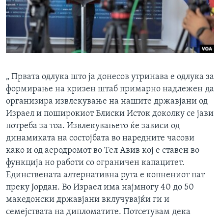
„ Првата одлука што ја донесов утринава е одлука за
формирање на кризен штаб примарно надлежен да
организира извлекување на нашите државјани од
Израел и поширокиот Блиски Исток доколку се јави
потреба за тоа. Извлекувањето ќе зависи од
динамиката на состојбата во наредните часови
како и од аеродромот во Тел Авив кој е ставен во
функција но работи со ограничен капацитет.
Единствената алтернативна рута е копнениот пат
преку Јордан. Во Израел има најмногу 40 до 50
македонски државјани вклучувајќи ги и
семејствата на дипломатите. Потсетувам дека