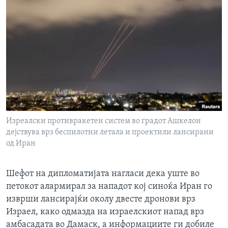
Изреалски противракетен систем во градот Ашкелон
дејствува врз беспилотни летала и проектили лансирани
од Иран
Шефот на дипломатијата нагласи дека уште во
петокот алармирал за нападот кој синоќа Иран го
изврши лансирајќи околу двесте дронови врз
Израел, како одмазда на израелскиот напад врз
амбасадата во Дамаск, а информациите ги добиле