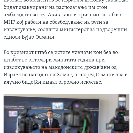
наоѓаат во моментов во Израел и доколку сакаат да
бидат евакуирани на располагање им стои
амбасадата во тел Авив како и кризниот штаб во
МНР кој работи на обезбедување на рути за
извлекување, соопшти министерот за надворешни
односи Бујар Османи.
Во кризниот штаб се истите членови кои беа во
штабот во октомври минатата година при
извлекувањето на македонските државјани од
Израел по нападот на Хамас, а според Османи тоа е
клучно бидејќи имаат огромно искуство.