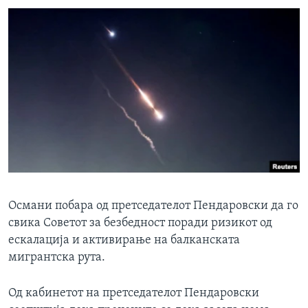
Османи побара од претседателот Пендаровски да го
свика Советот за безбедност поради ризикот од
ескалација и активирање на балканската
мигрантска рута.
Од кабинетот на претседателот Пендаровски