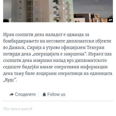
Иран соопшти дека нападот е одмазда за
бомбардирањето на неговите дипломатски објекти
во Дамаск, Сирија а утрово официјален Техеран
потврди дека „операцијата е завршена“. Израел пак
соопшти дека извршил напад врз дипломатското
седиште бидејќи имале оперативни информации
дека таму биле лоцирани оперативци на единицата
„Кудс“.
Споделете
Follow us
This item is part of