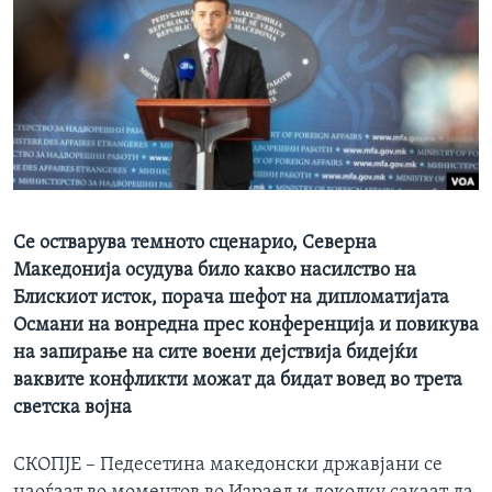
ИНТЕРВЈУА
Јазици
Се остварува темното сценарио, Северна
Македонија осудува било какво насилство на
Блискиот исток, порача шефот на дипломатијата
Османи на вонредна прес конференција и повикува
на запирање на сите воени дејствија бидејќи
ваквите конфликти можат да бидат вовед во трета
светска војна
СКОПЈЕ – Педесетина македонски државјани се