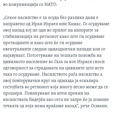
во комуникација со НАТО.
„Секое насилство е за осуда без разлика дали е
направено од Иран Израел или Хамас. Го осудуваме
овој напад кој не оди во прилог на напорите за
стабилизација на регионот како што ги осудивме
претходните и како што ќе ги осудиме
евентуалните следни одмазднички напади кои се
најавуваат. Потсетуваме на тешката положба на
цивилното население во Газа за кое Израел сноси
одговорност за страдањата на цивилите што исто
така го осудуваме. Насилството раѓа насилство а
овој повторувачки круг на одмазда ја ескалира
состојбата во регионот која многу лесно може да се
прошири. Повикуваме на итен прекин на
насилствата бидејќи ако сега не запре ќе ја помине
точката од која нема враќање назад“, рече Османи.