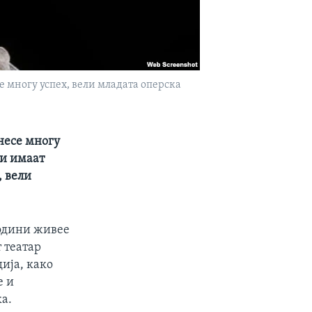
се многу успех, вели младата оперска
онесе многу
ои имаат
, вели
години живее
т театар
ија, како
е и
а.