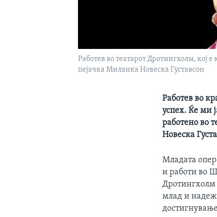
Работев во театарот Дротингхолм, кој е
пејачка Миланка Новеска Густавсон
Работев во кр
успех. Ќе ми 
работено во т
Новеска Густа
Младата опер
и работи во Ш
Дротингхолм п
млад и надеже
достигнување