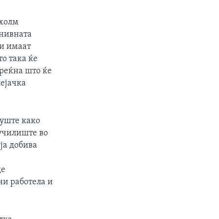
кхолм
 нивната
ои имаат
о така ќе
среќна што ќе
пејачка
px
width
 уште како
 училиште во
ја добива
де
ни работела и