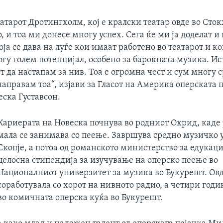
еатарот Дротингхолм, кој е кралски театар овде во Сто
, и тоа ми донесе многу успех. Сега ќе ми ја доделат и
оја се дава на луѓе кои имаат работено во театарот и к
у голем потенцијал, особено за барокната музика. Ист
да настапам за нив. Тоа е огромна чест и сум многу 
аправам тоа“, изјави за Гласот на Америка оперската 
ска Густавсон.
Кариерата на Новеска почнува во родниот Охрид, каде
мала се занимава со пеење. Завршува средно музичко
Скопје, а потоа од романското министерство за едукаци
целосна стипендија за изучување на оперско пеење во
Националниот универзитет за музика во Букурешт. Ов
соработувала со хорот на нивното радио, а четири годи
во комичната оперска куќа во Букурешт.