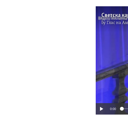
by
Глас на А
0:00