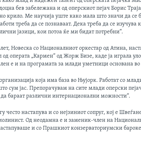
а како млад и надежен талент од оперската пејачка Ми
оцна бев забележана и од оперскиот пејач Борис Траја
но крило. Ме научија уште како мала што значи да се
работи треба да се познаваат. Дека треба да се изучува 
лични јазици, кои потоа ќе ми бидат потребни“.
лет, Новеска со Националниот оркестар од Атина, наст
л од операта „Кармен“ од Жорж Бизе, каде ја играла ул
Член е и на програмата за млади уметници основана во
 организација која има база во Њујорк. Работат со мла
што сум јас. Препорачувам на сите млади оперски пејач
 да бараат различни интернационални можности“.
 често настапува и со нејзиниот сопруг, кој е Швеѓанец
виолинист. Од неодамна е и заменик-член на Национа
 настапуваше и со Прашкиот конзерваториумски бароке