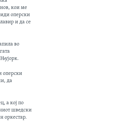
лка
нов, кои ме
 биди оперски
клавир и да се
апила во
огата
 Њујорк.
ди оперски
и, да
, а кој по
лниот шведски
н оркестар.