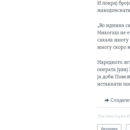
И покрај број
македонската
„Во иднина са
Никогаш не е 
сакала многу 
многу скоро в
Наредното лет
операта Јулиј
ја доби Пове
истакнати по
Споделе
This item is part of
Актуелно