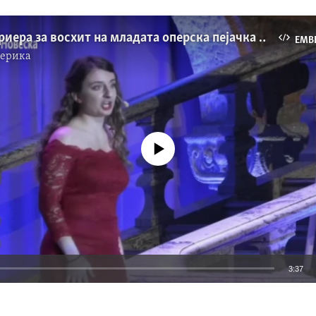
Светска кариера за восхит на младата оперска пејачка Миланка Новеска Густавсон
EMB
мерика
No media source currently available
3:37
EMBED