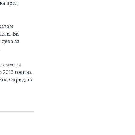
ва пред
равам.
логи. Би
 дека за
.
оломео во
о 2013 година
ина Охрид, на