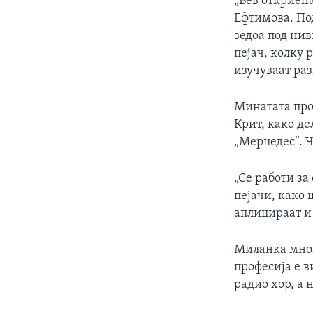
„Бев откриен
Ефтимова. Под
зедоа под нив
пејач, колку 
изучуваат раз
Минатата про
Крит, како де
„Мерцедес“. 
„Се работи за
пејачи, како 
аплицираат и
Миланка многу
професија е 
радио хор, а