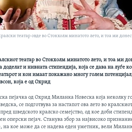
 кралски театар овде во Стокхолм минатото лето, и тоа ми доне
алскиот театар во Стокхолм минатото лето, и тоа ми д
ја доделат и нивната стипендија, која се дава на луѓе к
еатарот и кои имаат покажано многу голем потенцијал
всон, којa е од Охрид
ска пејачка од Охрид Миланка Новеска која неколку 
ведска, се подготвува за настапот ова лето во кралскио
ред шведското кралско семејство, од кое доби стипенд
н оперски пејач. Станува збор за највисоко признани
, на кое може да се надева еден уметник, вели Миланк