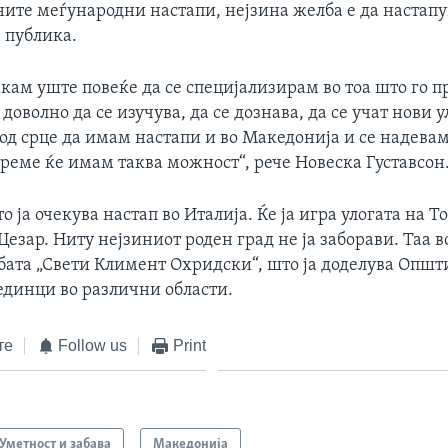
ните меѓународни настапи, нејзина желба е да настапу
 публика.
кам уште повеќе да се специјализирам во тоа што го п
доволно да се изучува, да се дознава, да се учат нови у
од срце да имам настапи и во Македонија и се надевам
реме ќе имам таква можност“, рече Новеска Густавсон
о ја очекува настап во Италија. Ќе ја игра улогата на Т
 Цезар. Ниту нејзиниот роден град не ја заборави. Таа в
лбата „Свети Климент Охридски“, што ја доделува Општ
единци во различни области.
те
Follow us
Print
Уметност и забава
Македонија