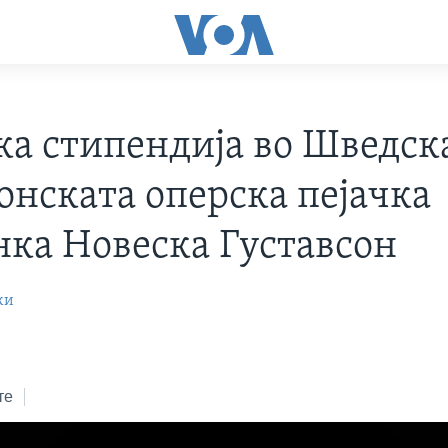
ка стипендија во Шведска
онската оперска пејачка
ка Новеска Густавсон
ки
те