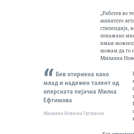
„Работев во т
минатото лето
стипендија, к
покажано мног
имам можност 
можам да го н
Миланка Нове
Бев откриена како
млад и надежен талент од
оперската пејачка Милка
Ефтимова
Миланка Новеска Густавсон