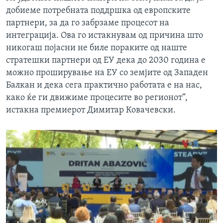
добиеме потребната поддршка од европските
партнери, за да го забрзаме процесот на
интеграција. Ова го истакнувам од причина што
никогаш појасни не биле пораките од наште
стратешки партнери од ЕУ дека до 2030 година е
можно проширување на ЕУ со земјите од Западен
Балкан и дека сега практично работата е на нас,
како ќе ги движиме процесите во регионот“,
истакна премиерот Димитар Ковачевски.