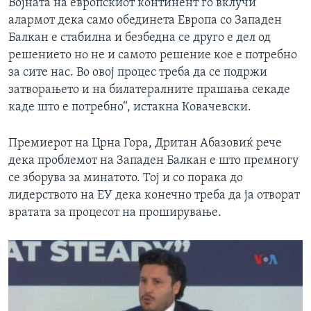
Војната на европскиот континент го вклучи
алармот дека само обединета Европа со Западен
Балкан е стабилна и безбедна се друго е дел од
решението но не и самото решение кое е потребно
за сите нас. Во овој процес треба да се подржи
затворањето и на билатералните прашања секаде
каде што е потребно“, истакна Ковачевски.
Премиерот на Црна Гора, Дритан Абазовиќ рече
дека проблемот на Западен Балкан е што премногу
се зборува за минатото. Тој и со порака до
лидерството на ЕУ дека конечно треба да ја отворат
вратата за процесот на проширување.