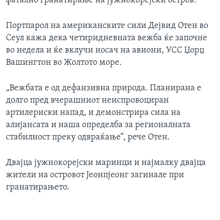
фатално гранатирање на јужнокорејски остров.
Портпарол на американските сили Дејвид Отен во
Сеул кажа дека четиридневната вежба ќе започне
во недела и ќе вклучи носач на авиони, УСС Џорџ
Вашингтон во Жолтото море.
„Вежбата е од дефанзивна природа. Планирана е
долго пред вчерашниот неиспровоциран
артилериски напад, и демонстрира сила на
алијансата и наша определба за регионалната
стабилност преку одвраќање“, рече Отен.
Двајца јужнокорејски маринци и најмалку двајца
жители на островот Јеонпјеонг загинале при
гранатирањето.