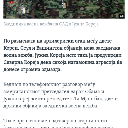
ИНТЕРВЈУА
Јазици
Заедничка воена вежба на САД и Јужна Кореја
По размената на артилериски оган меѓу двете
Кореи, Сеул и Вашингтон објавија нова заедничка
воена вежба. Јужна Кореја исто така ја предупреди
Северна Кореја дека секоја натамошна агресија ќе
донесе огромна одмазда.
Веднаш по телефонскиот разговор меѓу
американскиот претседател Барак Обама и
Јужнокорејскиот претседател Ли Мјан-бак, двете
држави објавија заедничка воена вежба.
Тоа е прв позначаен одговор по вторничното