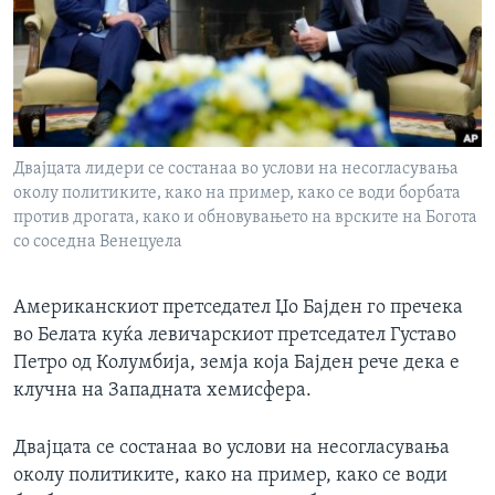
ИНТЕРВЈУА
Јазици
Двајцата лидери се состанаа во услови на несогласувања
околу политиките, како на пример, како се води борбата
против дрогата, како и обновувањето на врските на Богота
со соседна Венецуела
Американскиот претседател Џо Бајден го пречека
во Белата куќа левичарскиот претседател Густаво
Петро од Колумбија, земја која Бајден рече дека е
клучна на Западната хемисфера.
Двајцата се состанаа во услови на несогласувања
околу политиките, како на пример, како се води