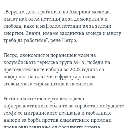
„Верувам дека граѓаните во Америка може да
имаат најголем потенцијал за демократија и
слобода, како и најголем потенцијал за зелени
енергии. Значи, имаме заедничка агенда и многу
треба да работиме“, рече Петро.
Петро, економист и поранешен член на
колумбиската герилска група М-19, победи на
претседателските избори во 2022 година со
поддршка на гласачите фрустрирани од
зголемената сиромаштија и насилство.
Регионалните експерти велат дека
најперспективните области за соработка меѓу двете
земји се миграциските прашања и глобалните
напори за борба против климатските промени
преку оддалечување од фосилните горива.