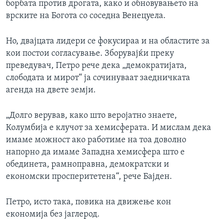
борбата против дрогата, како и обновувањето на
врските на Богота со соседна Венецуела.
Но, двајцата лидери се фокусираа и на областите за
кои постои согласување. Зборувајќи преку
преведувач, Петро рече дека „демократијата,
слободата и мирот“ ја сочинуваат заедничката
агенда на двете земји.
„Долго верував, како што веројатно знаете,
Колумбија е клучот за хемисферата. И мислам дека
имаме можност ако работиме на тоа доволно
напорно да имаме Западна хемисфера што е
обединета, рамноправна, демократски и
економски просперитетена“, рече Бајден.
Петро, исто така, повика на движење кон
економија без јаглерод.