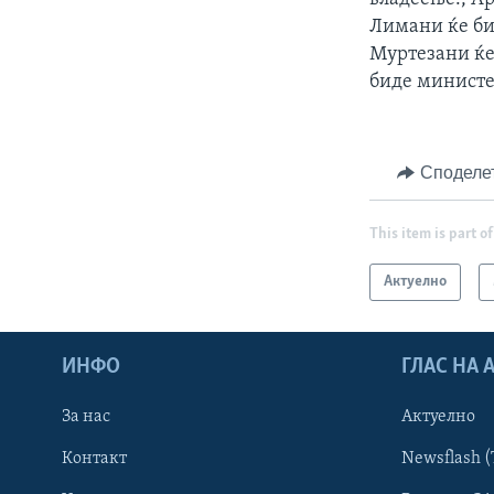
Лимани ќе би
Муртезани ќе
биде министер
Споделе
This item is part of
Актуелно
ИНФО
ГЛАС НА
За нас
Актуелно
Контакт
Newsflash (