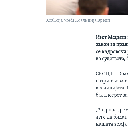
Koalicija Vredi Коалиција Вреди
Изет Меџити 
закон за прав
се кадровски
во судството,
СКОПЈЕ – Коал
патриотизмот“
коалицијата.
балансерот за
„Заврши време
луѓе да бида
нашата земја