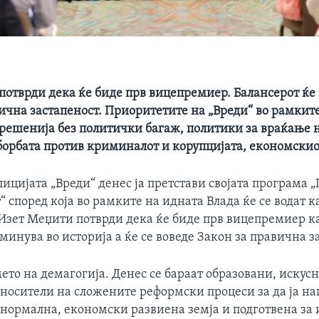
потврди дека ќе биде прв вицепремиер. Балансерот ќе
ична застапеност. Приоритетите на „Вреди“ во рамкит
 решенија без политички багаж, политики за враќање 
 борбата против криминалот и корупцијата, економскио
ицијата „Вреди“ денес ја претстави својата програма 
 според која во рамките на идната Влада ќе се водат к
 Изет Меџити потврди дека ќе биде прв вицепремиер к
минува во историја а ќе се воведе Закон за правична з
то на демагогија. Денес се бараат образовани, искус
т носители на сложените реформски процеси за да ја н
 нормална, економски развиена земја и подготвена за