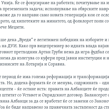
 Унија. Ќе се фокусираме на работата; почитување на 
за преземената задача; исполнување на обврските нав
може да го направи само новата генерација кои се осл
арото, од хипотеките на минатото, од фолклорот полн со
рече Меџити.
аше дека „Вреди“ е легитимен победник на изборите и 
 на ДУИ. Како прв вицепремиер во идната влада најав
еговиот претходник Артан Груби нема да игра фудбал с
 нема да излегува со куфери пред јавни институции и н
бизнисите на Лотарија и Соравиа.
т период ќе има голема реформација и трансформација
а. Но, додека формата ќе се менува, содржината – од
цепти – ќе остане иста: правата на Албанците ќе прод
 штитат со Уставот и Охридскиот договор. Балансерот 
наа Албанци за да се вработат ќе се замени со Законо
Тоа ќе биде направено за правичната застапеност да ст