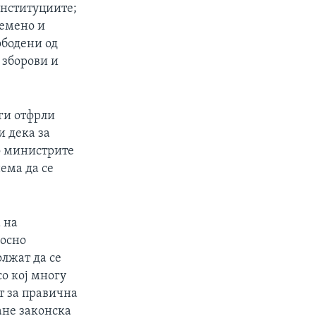
институциите;
ремено и
ободени од
 зборови и
ги отфрли
и дека за
о министрите
ема да се
 на
носно
олжат да се
со кој многу
т за правична
ане законска