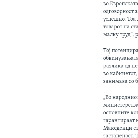
во Европската
одговорност 
успешно. Тоа 
товарот на ст
малку труд“, 
Тој потенцир
обвинувањата
разлика од н
во кабинетот,
занимава со 
„Во нареднио
министерстват
основните кон
гарантираат и
Македонци ста
застапеност. 