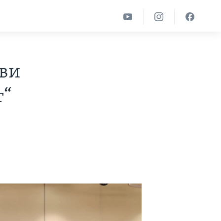
ави
т“