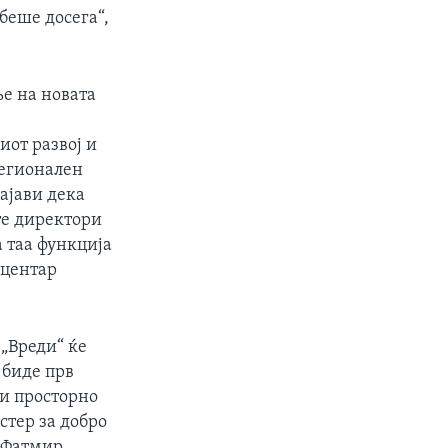
беше досега“,
е на новата
,
от развој и
регионален
ајави дека
те директори
 таа функција
 центар
 „Вреди“ ќе
 биде прв
 и просторно
стер за добро
, Фатмир