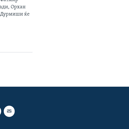
лади, Орхан
р Дурмиши ќе