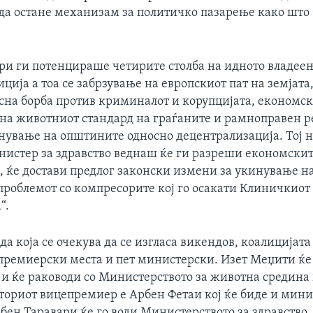
 да остане механизам за политичко пазарење како што 
ри ги потенцираше четирите столба на идното владеењ
ција а тоа се забрзување на европскиот пат на земјата
на борба против криминалот и корупцијата, економски
на животниот стандард на граѓаните и рамноправен 
кнување на општините односно децентрализација. Тој н
нистер за здравство веднаш ќе ги разреши економски
, ќе достави предлог законски измени за укинување на
 проблемот со компресорите кој го осакати Клиничкиот
“.
да која се очекува да се изгласа викендов, коалицијата
премиерски места и пет министерски. Изет Меџити ќе
и ќе раководи со Министерството за животна средина
ториот вицепремиер е Арбен Фетаи кој ќе биде и мини
бен Таравари ќе го води Министерството за здравство