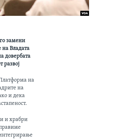
 го замени
е на Владата
на довербата
т развој
„Платформа на
адрите на
ако и дека
астапеност.
ни и храбри
аправиме
 интегрирање