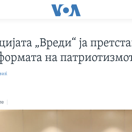
ијата „Вреди“ ја претст
формата на патриотизмо
виќ
те