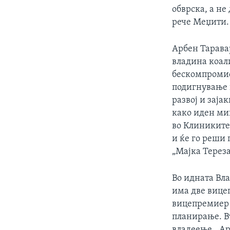
обврска, а не
рече Меџити.
Арбен Тарава
владина коали
бескомпромис
подигнување 
развој и заја
како иден ми
во Клиниките
и ќе го реши
„Мајка Тереза
Во идната Вла
има две вице
вицепремиер 
планирање. В
владеење., Ар