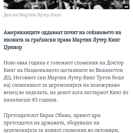
ИНТЕРВЈУА
Јазици
Ден на Мартин Лутер Кинг
Американците оддаваат почит на сеќавањето на
иконата за граѓански права Мартин Лутер Кинг
Џуниор
Ново оваа година е големиот споменик на Доктор
Кинг на Националното шеталиште во Вашингтон
ДЦ. Неговиот син Мартин Лутер Кинг Трети беше
кај споменикот за церемонијата на положување
венец во неделата, на денот кога постариот Кинг ќе
наполнеше 83 години.
Претседателот Барак Обама, првиот црн
претседател на државата, зборуваше на
церемонијата за новиот споменик во октомври,