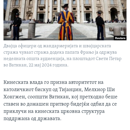
ИНТЕРВЈУА
Јазици
Двајца офицери од жандармеријата и швајцарската
стража чуваат стража додека папата Фрањо ја одржува
неделната општа аудиенција, на плоштадот Свети Петар
во Ватикан, 22 мај 2024 година.
Кинеската влада го призна авторитетот на
католичкиот бискуп од Тијанџин, Мелхиор Ши
Хонгжен, соопшти Ватикан, кој претходно беше
ставен во домашен притвор бидејќи одбил да се
приклучи на кинеската црковна структура
поддржана од државата.