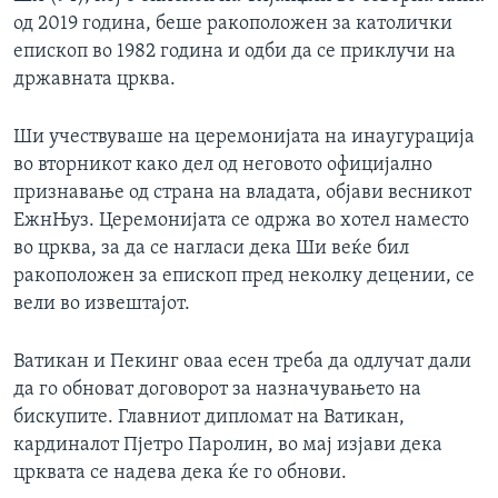
од 2019 година, беше ракоположен за католички
епископ во 1982 година и одби да се приклучи на
државната црква.
Ши учествуваше на церемонијата на инаугурација
во вторникот како дел од неговото официјално
признавање од страна на владата, објави весникот
ЕжнЊуз. Церемонијата се одржа во хотел наместо
во црква, за да се нагласи дека Ши веќе бил
ракоположен за епископ пред неколку децении, се
вели во извештајот.
Ватикан и Пекинг оваа есен треба да одлучат дали
да го обноват договорот за назначувањето на
бискупите. Главниот дипломат на Ватикан,
кардиналот Пјетро Паролин, во мај изјави дека
црквата се надева дека ќе го обнови.