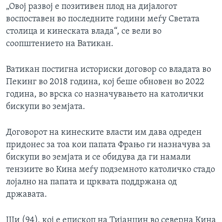
„Овој развој е позитивен плод на дијалогот
воспоставен во последните години меѓу Светата
столица и кинеската влада“, се вели во
соопштението на Ватикан.
Ватикан постигна историски договор со владата во
Пекинг во 2018 година, кој беше обновен во 2022
година, во врска со назначувањето на католички
бискупи во земјата.
Договорот на кинеските власти им дава одреден
придонес за тоа кои папата Фрањо ги назначува за
бискупи во земјата и се обидува да ги намали
тензиите во Кина меѓу подземното католичко стадо
лојално на папата и црквата поддржана од
државата.
Ши (94), кој е епископ на Тијанџин во северна Кина