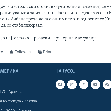
руги австралиски стоки, вклучително и јачменот, се у
раничувањата за извозот на јастог и говедско месо во 
тони Албанес рече дека е оптимист оти односите со К
да се стабилизираат.
во најголемиот трговски партнер на Австралија.
те
Follow us
Print
 АМЕРИКА
НАКУСО...
TV) - Архива
Д во минута - Архива
САД 2020 - Архива