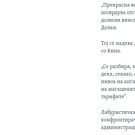
„Прекрасна ве
потврдува отс
дозволи винск
Долан.
Тој се надева
со Кина.
„Се разбира,
дека, секако
нивоа на анг
на магацинит
тарифите“.
Лабуристичкат
конфронтирач
администраци