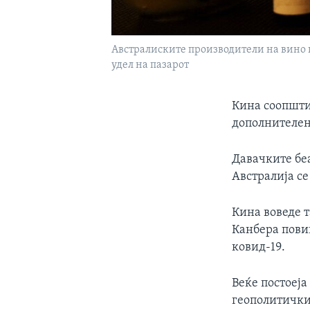
Австралиските производители на вино г
удел на пазарот
Кина соопшти
дополнителен
Давачките бе
Австралија с
Кина воведе т
Канбера повик
ковид-19.
Веќе постоеј
геополитички