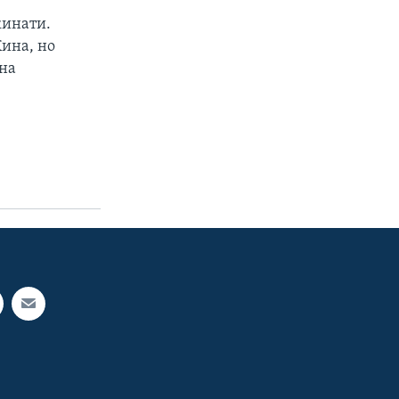
кинати.
Кина, но
ина