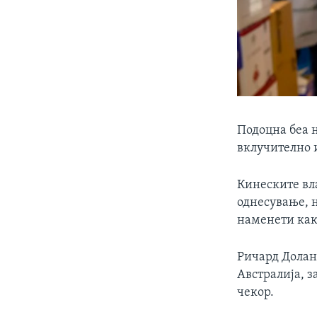
Подоцна беа 
вклучително и
Кинеските вл
однесување, 
наменети как
Ричард Долан,
Австралија, з
чекор.