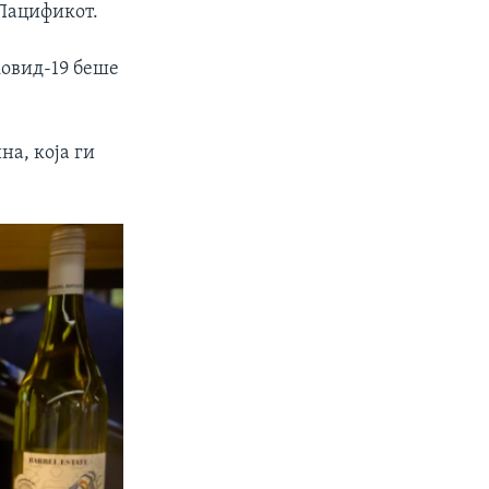
 Пацификот.
ковид-19 беше
а, која ги