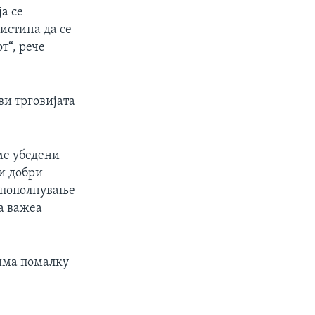
а се
истина да се
т“, рече
ви трговијата
ме убедени
и добри
а пополнување
а важеа
 има помалку