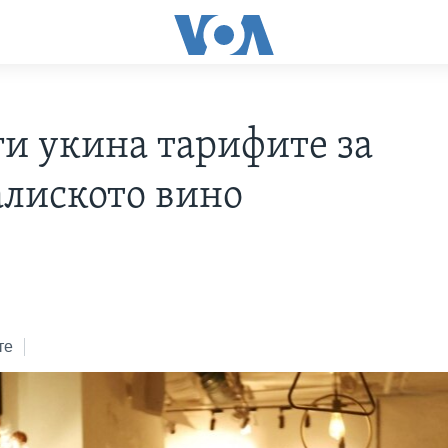
ги укина тарифите за
алиското вино
те