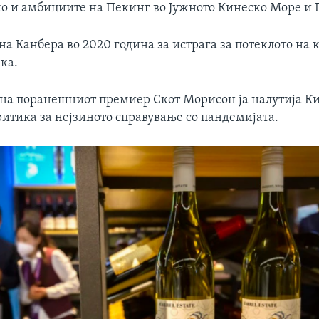
ко и амбициите на Пекинг во Јужното Кинеско Море и
на Канбера во 2020 година за истрага за потеклото на 
ка.
на поранешниот премиер Скот Морисон ја налутија Кин
ритика за нејзиното справување со пандемијата.