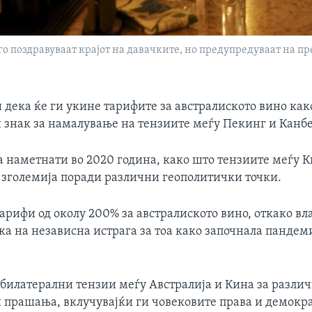
о поздравуваат крајот на давачките, но предупредуваат на п
 дека ќе ги укине тарифите за австралиското вино как
 знак за намалување на тензиите меѓу Пекинг и Канбе
а наметнати во 2020 година, како што тензиите меѓу К
е зголемија поради различни геополитички точки.
арифи од околу 200% за австралиското вино, откако вл
а на независна истрага за тоа како започнала пандем
а билатерални тензии меѓу Австралија и Кина за разли
 прашања, вклучувајќи ги човековите права и демокра