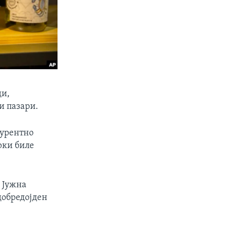
ди,
и пазари.
курентно
рки биле
о Јужна
 добредојден