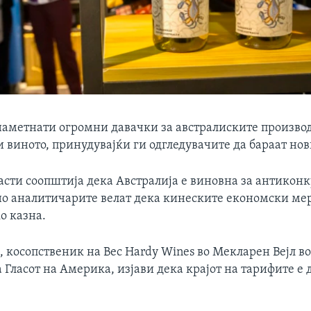
наметнати огромни давачки за австралиските произво
 виното, принудувајќи ги одгледувачите да бараат нов
асти соопштија дека Австралија е виновна за антикон
но аналитичарите велат дека кинеските економски ме
о казна.
 косопственик на Bec Hardy Wines во Мекларен Вејл в
а Гласот на Америка, изјави дека крајот на тарифите е