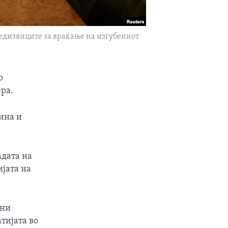
редизвиците за враќање на изгубениот
о
ра.
ина и
адата на
ијата на
чни
тијата во