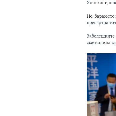
Хонгконг, ка
Но, барањето 
пресвртна точ
Забелешките 
сметаше за к