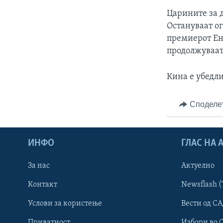
Царините за д
Остануваат ог
премиерот Ен
продолжуваат 
Кина е убедли
Споделе
ИНФО
ГЛАС НА
За нас
Актуелно
Контакт
Newsflash (
Learning English
Услови за користење
Вести од СА
Приватност
Избори во 