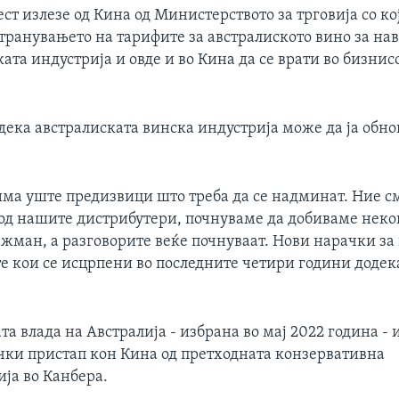
ст излезе од Кина од Министерството за трговија со кој
транувањето на тарифите за австралиското вино за нав
ата индустрија и овде и во Кина да се врати во бизнисо
 дека австралиската винска индустрија може да ја обно
 има уште предизвици што треба да се надминат. Ние с
, од нашите дистрибутери, почнуваме да добиваме неко
ажман, а разговорите веќе почнуваат. Нови нарачки з
е кои се исцрпени во последните четири години додек
а влада на Австралија - избрана во мај 2022 година -
ки пристап кон Кина од претходната конзервативна
ја во Канбера.