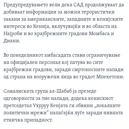
Предупредувањето вели дека САД продолжуваат да
добиваат информации за можни терористички
закани за американските, западните и кенијските
интереси во Кенија, вклучувајќи и во областа на
Најроби и во крајбрежните градови Момбаса и
Диани.
Во понеделникот амбасадата стави ограничување
на официјален персонал кој патува во сите
крајбрежни градови, заради смртоносните напади
од страна на вооружени лица во градот Мпекетони.
Сомалиската група ал-Шабаб ја презеде
одговорноста за тие напади, додека кенискиот
претседетал Ухуруу Кенјата ги обвини „локалните
политички мрежи“ напаѓајќи луѓе заради нивната
етничка припадност.