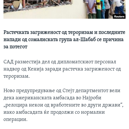
ИНТЕРВЈУА
Јазици
Растечката загриженост од тероризам и последните
напади од сомалиската група ал-Шабаб се причина
за потегот
САД разместија дел од дипломатскиот персонал
надвор од Кенија заради растечка загриженост од
тероризам.
Ново предупредување од Стејт департментот вели
дека американската амбасада во Најроби
„релоцира некои од вработените во други држави“,
иако амбасадата ќе продолжи со нормални
операции.