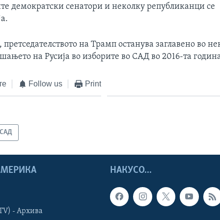
сите демократски сенатори и неколку републиканци се
а.
, претседателството на Трамп останува заглавено во н
шањето на Русија во изборите во САД во 2016-та година
те
Follow us
Print
САД
 АМЕРИКА
НАКУСО...
TV) - Архива