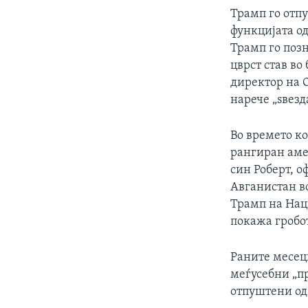
Трамп го отп
функцијата од
Трамп го позн
цврст став во
директор на 
нарече „ѕвезд
Во времето ко
рангиран амер
син Роберт, о
Авганистан во
Трамп на Нац
покажа гробот
Раните месец
меѓусебни „п
отпуштени од