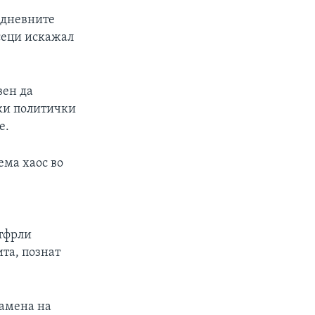
јдневните
есеци искажал
вен да
чки политички
е.
ема хаос во
отфрли
та, познат
замена на