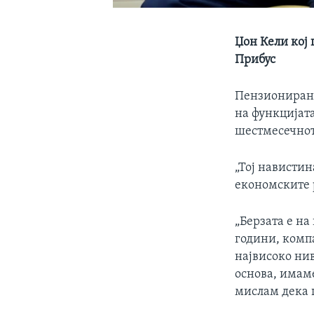
Џон Кели кој 
Прибус
Пензионирани
на функцијата
шестмесечнот
„Тој навистин
економските 
„Берзата е на
години, компа
највисоко нив
основа, имам
мислам дека г