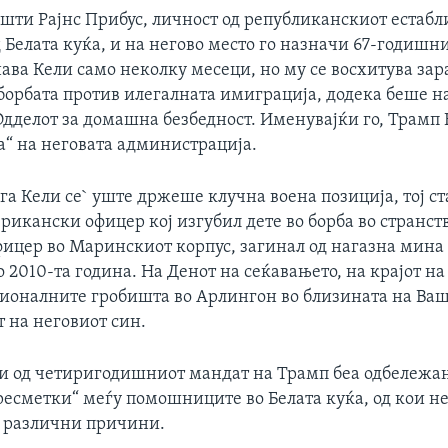
ушти Рајнс Прибус, личност од републиканскиот естаб
 Белата куќа, и на негово место го назначи 67-годишн
ава Кели само неколку месеци, но му се восхитува за
 борбата против илегалната имиграција, додека беше н
Одделот за домашна безбедност. Именувајќи го, Трамп 
а“ на неговата администрација.
га Кели се` уште држеше клучна воена позиција, тој с
икански офицер кој изгубил дете во борба во странст
фицер во Маринскиот корпус, загинал од нагазна мина
 2010-та година. На Денот на сеќавањето, на крајот на
ионалните гробишта во Арлингон во близината на Ваш
 на неговиот син.
и од четиригодишниот мандат на Трамп беа одбележан
ресметки“ меѓу помошниците во Белата куќа, од кои не
 различни причини.