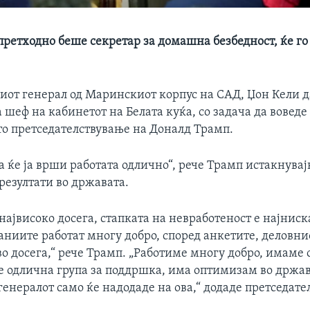
претходно беше секретар за домашна безбедност, ќе го
от генерал од Маринскиот корпус на САД, Џон Кели д
 шеф на кабинетот на Белата куќа, со задача да воведе
о претседателствување на Доналд Трамп.
а ќе ја врши работата одлично“, рече Трамп истакнувај
резултати во државата.
 највисоко досега, стапката на невработеност е најниска
ниите работат многу добро, според анкетите, деловнио
о досега,“ рече Трамп. „Работиме многу добро, имаме
е одлична група за поддршка, има оптимизам во држав
енералот само ќе надодаде на ова,“ додаде претседате