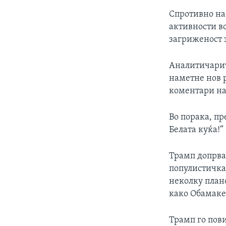
Спротивно на
активности во
загриженост 
Аналитичарит
наметне нов 
коментари на
Во порака, пр
Белата куќа!“
Трамп допрва 
популистичка 
неколку плано
како Обамаке
Трамп го пов