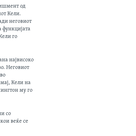
лишмент од
иот Кели.
ради неговиот
а функцијата
Кели го
тана највисоко
во. Неговиот
 во
 мај, Кели на
ингтон му го
и со
кои веќе се