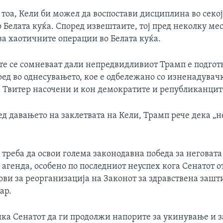
 тоа, Кели би можел да воспостави дисциплина во секо
 Белата куќа. Според извештаите, тој пред неколку м
за хаотичните операции во Белата куќа.
е се сомневаат дали непредвидливиот Трамп е подгот
ред во однесувањето, кое е одбележано со изненадува
 Твитер насочени и кон демократите и републиканцит
ед давањето на заклетвата на Кели, Трамп рече дека „н
треба да освои голема законодавна победа за неговата
агенда, особено по последниот неуспех кога Сенатот 
ви за реорганизација на Законот за здравствена зашти
ар.
ика Сенатот да ги продолжи напорите за укинување и 