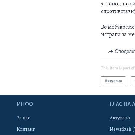
законот, но 
спротивставиј
Во меѓувреме
истраги за ме
Споделе
This item is part of
Актуелно
ИНФО
ГЛАС НА
За нас
Актуелно
Контакт
Newsflash (