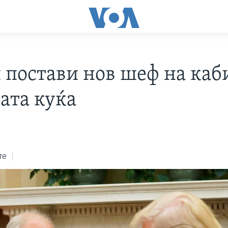
 постави нов шеф на каб
ата куќа
те