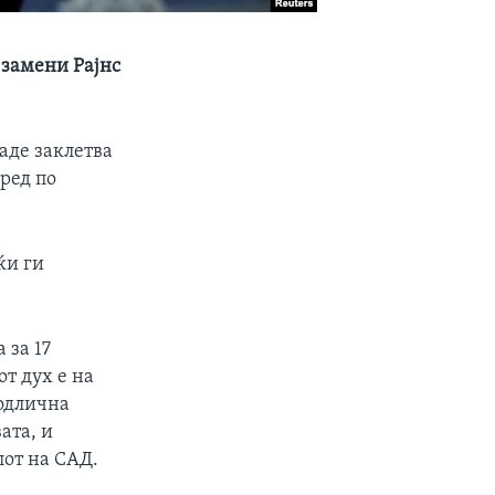
 замени Рајнс
аде заклетва
 ред по
ќи ги
 за 17
т дух е на
 одлична
ата, и
лот на САД.