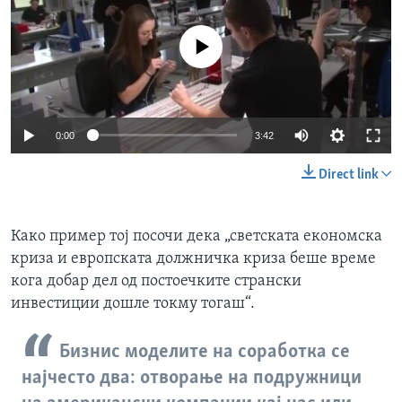
No media source currently available
Auto
0:00
3:42
240p
Direct link
360p
Auto
240p
360p
480p
480p
Како пример тој посочи дека „светската економска
криза и европската должничка криза беше време
720p
720p
1080p
кога добар дел од постоечките странски
1080p
инвестиции дошле токму тогаш“.
Бизнис моделите на соработка се
најчесто два: отворање на подружници