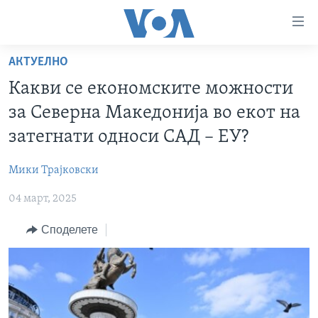
Линкови
за
пристапност
АКТУЕЛНО
ДОМА
Премини
Какви се економските можности
на
РУБРИКИ
за Северна Македонија во екот на
главната
ФОТОГАЛЕРИИ
САД
содржина
затегнати односи САД – ЕУ?
Премини
ДОКУМЕНТАРЦИ
МАКЕДОНИЈА
до
Мики Трајковски
АРХИВИРАНА ПРОГРАМА
СВЕТ
страната
04 март, 2025
ЗА НАС
за
ЕКОНОМИЈА
NEWSFLASH - АРХИВА
навигација
Споделете
ПОЛИТИКА
ВЕСТИ ОД САД ВО МИНУТА - АРХИВА
Пребарувај
Learning English
ЗДРАВЈЕ
ИЗБОРИ ВО САД 2020 - АРХИВА
НАКУСО...
НАУКА
УМЕТНОСТ И ЗАБАВА