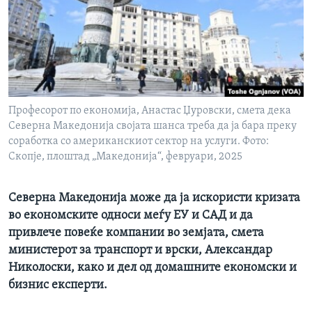
ИНТЕРВЈУА
Јазици
Професорот по економија, Анастас Џуровски, смета дека
Северна Македонија својата шанса треба да ја бара преку
соработка со американскиот сектор на услуги. Фото:
Скопје, плоштад „Македонија“, февруари, 2025
Северна Македонија може да ја искористи кризата
во економските односи меѓу ЕУ и САД и да
привлече повеќе компании во земјата, смета
министерот за транспорт и врски, Александар
Николоски, како и дел од домашните економски и
бизнис експерти.