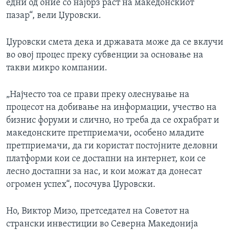
едни од оние со најбрз раст на македонскиот
пазар“, вели Џуровски.
Џуровски смета дека и државата може да се вклучи
во овој процес преку субвенции за основање на
такви микро компании.
„Најчесто тоа се прави преку олеснување на
процесот на добивање на информации, учество на
бизнис форуми и слично, но треба да се охрабрат и
македонските претприемачи, особено младите
претприемачи, да ги користат постојните деловни
платформи кои се достапни на интернет, кои се
лесно достапни за нас, и кои можат да донесат
огромен успех“, посочува Џуровски.
Но, Виктор Мизо, претседател на Советот на
странски инвестиции во Северна Македонија