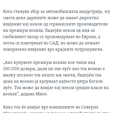
Кога станува збор за автомобилската индустрија, тој
смета дека царините може да имаат директно
влијание кај некои од германските производители
на премиум возила, бидејќи некои од нив за
глобалниот пазар се произведуваат во Европа, а
потоа се извезуваат во САД, но може да немаат
поизразено влијание врз крајните потрошувачи.
„Ако купувате премиум возило кое чини над
150.000 долари, дали на тие луѓе ако тоа возило е
малку поскапо тоа нешто им значи, бидејќи таа
цена на возило ја купуваат најчесто ултра богати
луѓе. Тоа може да влијае кај некои средни класи на
возила“, додава Мизо.
Како тоа ќе влијае врз компаниите во Северна