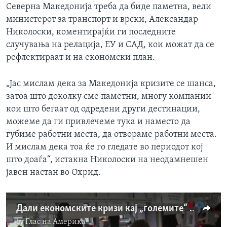
Северна Македонија треба да биде паметна, вели
министерот за транспорт и врски, Александар
Николоски, коментирајќи ги последните
случувања на релација, ЕУ и САД, кои можат да се
рефлектираат и на економски план.
„Јас мислам дека за Македонија кризите се шанса,
затоа што доколку сме паметни, многу компании
кои што бегаат од одредени други дестинации,
можеме да ги привлечеме тука и наместо да
губиме работни места, да отвораме работни места.
И мислам дека тоа ќе го гледате во периодот кој
што доаѓа“, истакна Николоски на неодамнешен
јавен настан во Охрид.
Дали економските кризи кај „големите“ се шанса за инвестиции во Северна Македонија?
by
Глас на Америка