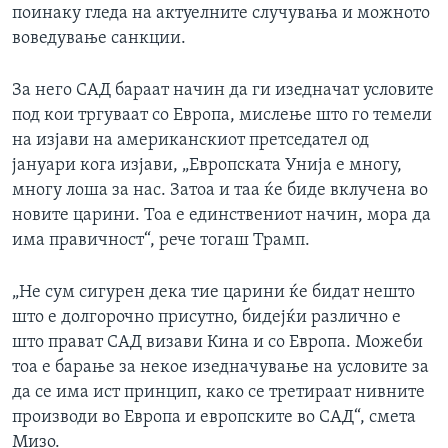
поинаку гледа на актуелните случувања и можното
воведување санкции.
За него САД бараат начин да ги изедначат условите
под кои тргуваат со Европа, мислење што го темели
на изјави на американскиот претседател од
јануари кога изјави, „Европската Унија е многу,
многу лоша за нас. Затоа и таа ќе биде вклучена во
новите царини. Тоа е единствениот начин, мора да
има правичност“, рече тогаш Трамп.
„Не сум сигурен дека тие царини ќе бидат нешто
што е долгорочно присутно, бидејќи различно е
што прават САД визави Кина и со Европа. Можеби
тоа е барање за некое изедначување на условите за
да се има ист принцип, како се третираат нивните
производи во Европа и европските во САД“, смета
Мизо.