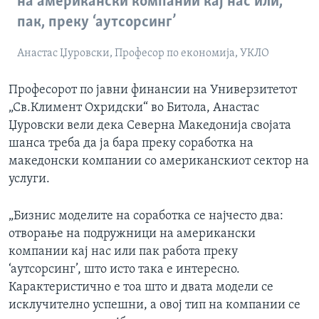
на американски компании кај нас или,
пак, преку ‘аутсорсинг’
Анастас Џуровски, Професор по економија, УКЛО
Професорот по јавни финансии на Универзитетот
„Св.Климент Охридски“ во Битола, Анастас
Џуровски вели дека Северна Македонија својата
шанса треба да ја бара преку соработка на
македонски компании со американскиот сектор на
услуги.
„Бизнис моделите на соработка се најчесто два:
отворање на подружници на американски
компании кај нас или пак работа преку
‘аутсорсинг’, што исто така е интересно.
Карактеристично е тоа што и двата модели се
исклучително успешни, а овој тип на компании се