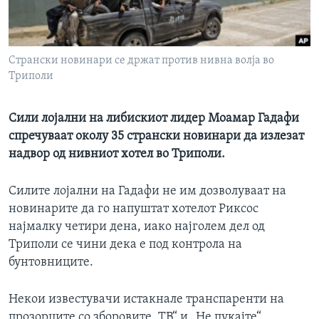
ИНТЕРВЈУА
Јазици
Странски новинари се држат против нивна волја во
Триполи
Сили лојални на либискиот лидер Моамар Гадафи
спречуваат околу 35 странски новинари да излезат
надвор од нивниот хотел во Триполи.
Силите лојални на Гадафи не им дозволуваат на
новинарите да го напуштат хотелот Риксос
најмалку четири дена, иако најголем дел од
Триполи се чини дека е под контрола на
бунтовниците.
Некои известувачи истакнале транспаренти на
прозорците со зборовите „ТВ“ и „Не пукајте“