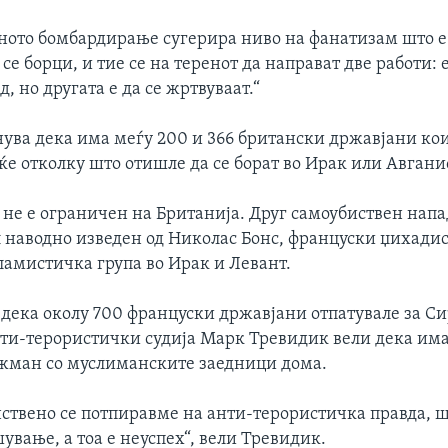
ното бомбардирање сугерира ниво на фанатизам што е
 се борци, и тие се на теренот да направат две работи: е
д, но другата е да се жртвуваат.“
ува дека има меѓу 200 и 366 британски државјани кои 
ќе отколку што отишле да се борат во Ирак или Авгани
 не е ограничен на Британија. Друг самоубиствен напа
 наводно изведен од Николас Бонс, француски џихадист
ламистичка група во Ирак и Левант.
 дека околу 700 француски државјани отпатувале за Си
ти-терористички судија Марк Тревидик вели дека има
жман со муслиманските заедници дома.
нствено се потпиравме на анти-терористичка правда, 
ување, а тоа е неуспех“, вели Тревидик.