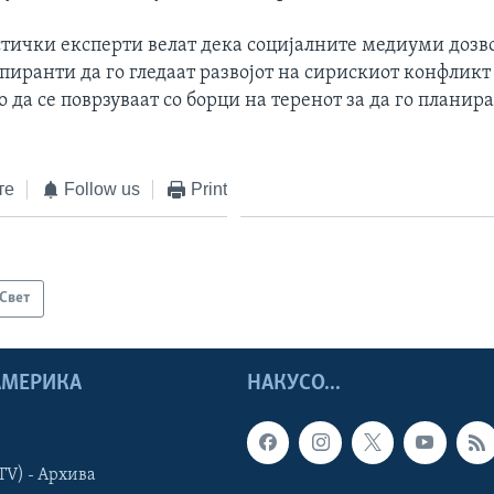
тички експерти велат дека социјалните медиуми дозв
иранти да го гледаат развојот на сирискиот конфликт
о да се поврзуваат со борци на теренот за да го планир
те
Follow us
Print
Свет
 АМЕРИКА
НАКУСО...
TV) - Архива