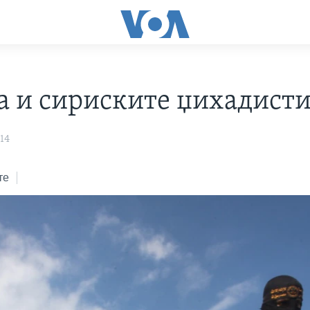
а и сириските џихадист
14
те