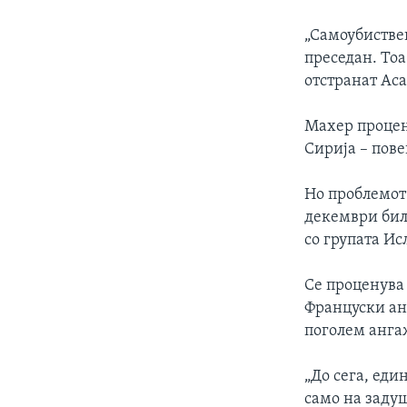
„Самоубистве
преседан. Тоа
отстранат Аса
Махер процен
Сирија – пове
Но проблемот
декември бил
со групата Ис
Се проценува
Француски ан
поголем анга
„До сега, еди
само на задуш