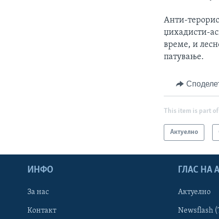
Анти-терорис
џихадисти-асп
време, и лесн
патување.
Споделе
This item is part of
Актуелно
ИНФО
ГЛАС НА
За нас
Актуелно
Контакт
Newsflash (