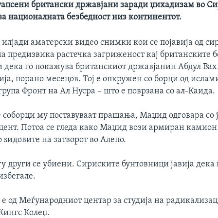
уапсени британски државјани заради џихадизам во Сир
за националната безбедност низ континентот.
 илјади аматерски видео снимки кои се појавија од си
на предизвика растечка загриженост кај британските 
и дека го покажува британскиот државјанин Абдул Ва
ија, порано месецов. Тој е опкружен со борци од исла
рупа Фронт на Ал Нусра – што е поврзана со ал-Каида.
 соборци му поставуваат прашања, Маџид одговара со 
цент. Потоа се гледа како Маџид вози армиран камион
 ѕидовите на затворот во Алепо.
у други се убиени. Сириските бунтовници јавија дека
избегале.
е од Меѓународниот центар за студија на радикализац
Кингс Колеџ.