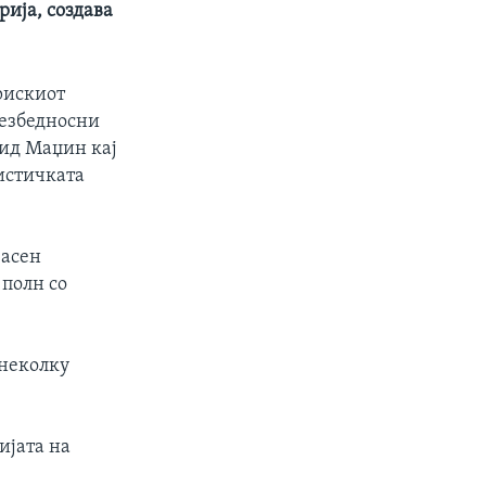
ија, создава
рискиот
безбедносни
хид Маџин кај
мистичката
јасен
 полн со
 неколку
ијата на