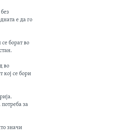
 без
дната е да го
се борат во
стан.
д во
 кој се бори
рија.
 потреба за
што значи