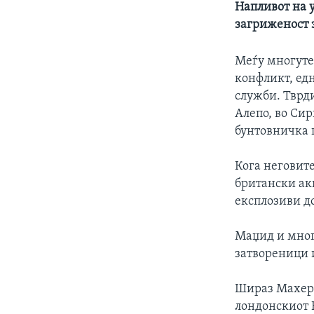
Напливот на 
загриженост 
Меѓу многуте
конфликт, ед
служби. Тврд
Алепо, во Сир
бунтовничка г
Кога неговите
британски ак
експлозиви до
Маџид и мног
затвореници 
Шираз Махер 
лондонскиот 