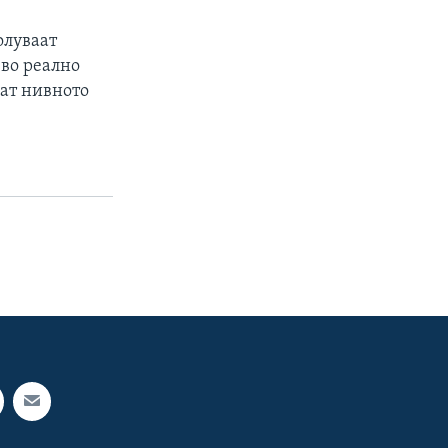
олуваат
 во реално
аат нивното