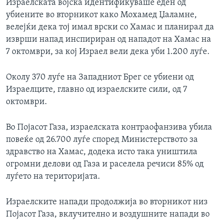
Израелската војска идентификуваше еден од
убиените во вторникот како Мохамед Џаламне,
велејќи дека тој имал врски со Хамас и планирал да
изврши напад инспириран од нападот на Хамас на
7 октомври, за кој Израел вели дека уби 1.200 луѓе.
Околу 370 луѓе на Западниот Брег се убиени од
Израелците, главно од израелските сили, од 7
октомври.
Во Појасот Газа, израелската контраофанзива убила
повеќе од 26.700 луѓе според Министерството за
здравство на Хамас, додека исто така уништила
огромни делови од Газа и раселела речиси 85% од
луѓето на територијата.
Израелските напади продолжија во вторникот низ
Појасот Газа, вклучително и воздушните напади во