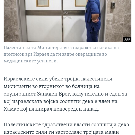
ИНТЕРВЈУА
Јазици
Палестинското Министерство за здравство повика на
притисок врз Израел да ги запре операциите во
медицинските установи.
Израелските сили убиле тројца палестински
милитанти во вторникот во болница на
окупираниот Западен Брег, вклучително и еден за
кој израелската војска соопшти дека е член на
Хамас кој планирал непосреден напад.
Палестинските здравствени власти соопштија дека
израелските сили ги застрелале тројцата мажи