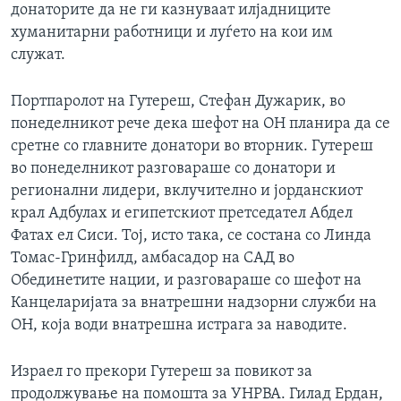
донаторите да не ги казнуваат илјадниците
хуманитарни работници и луѓето на кои им
служат.
Портпаролот на Гутереш, Стефан Дужарик, во
понеделникот рече дека шефот на ОН планира да се
сретне со главните донатори во вторник. Гутереш
во понеделникот разговараше со донатори и
регионални лидери, вклучително и јорданскиот
крал Адбулах и египетскиот претседател Абдел
Фатах ел Сиси. Тој, исто така, се состана со Линда
Томас-Гринфилд, амбасадор на САД во
Обединетите нации, и разговараше со шефот на
Канцеларијата за внатрешни надзорни служби на
ОН, која води внатрешна истрага за наводите.
Израел го прекори Гутереш за повикот за
продолжување на помошта за УНРВА. Гилад Ердан,