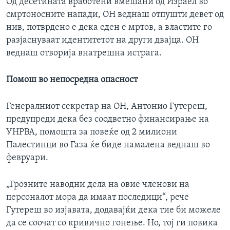
Од десетината вработени вмешани од Израел во
смртоносните напади, ОН веднаш отпушти девет од
нив, потврдено е дека еден е мртов, а властите го
разјаснуваат идентитетот на други двајца. ОН
веднаш отворија внатрешна истрага.
Помош во непосредна опасност
Генералниот секретар на ОН, Антонио Гутереш,
предупреди дека без соодветно финансирање на
УНРВА, помошта за повеќе од 2 милиони
Палестинци во Газа ќе биде намалена веднаш во
февруари.
„Грозните наводни дела на овие членови на
персоналот мора да имаат последици“, рече
Гутереш во изјавата, додавајќи дека тие би можеле
да се соочат со кривично гонење. Но, тој ги повика