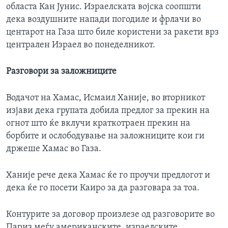
областа Кан Јунис. Израелската војска соопшти
дека воздушните напади погодиле и фрлачи во
центарот на Газа што биле користени за ракети врз
централен Израел во понеделникот.
Разговори за заложниците
Водачот на Хамас, Исмаил Ханије, во вторникот
изјави дека групата добила предлог за прекин на
огнот што ќе вклучи краткотраен прекин на
борбите и ослободување на заложниците кои ги
држеше Хамас во Газа.
Ханије рече дека Хамас ќе го проучи предлогот и
дека ќе го посети Каиро за да разговара за тоа.
Контурите за договор произлезе од разговорите во
Париз меѓу американските, израелските,