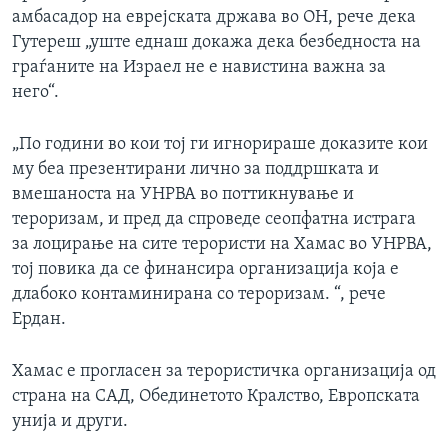
амбасадор на еврејската држава во ОН, рече дека
Гутереш „уште еднаш докажа дека безбедноста на
граѓаните на Израел не е навистина важна за
него“.
„По години во кои тој ги игнорираше доказите кои
му беа презентирани лично за поддршката и
вмешаноста на УНРВА во поттикнување и
тероризам, и пред да спроведе сеопфатна истрага
за лоцирање на сите терористи на Хамас во УНРВА,
тој повика да се финансира организација која е
длабоко контаминирана со тероризам. “, рече
Ердан.
Хамас е прогласен за терористичка организација од
страна на САД, Обединетото Кралство, Европската
унија и други.