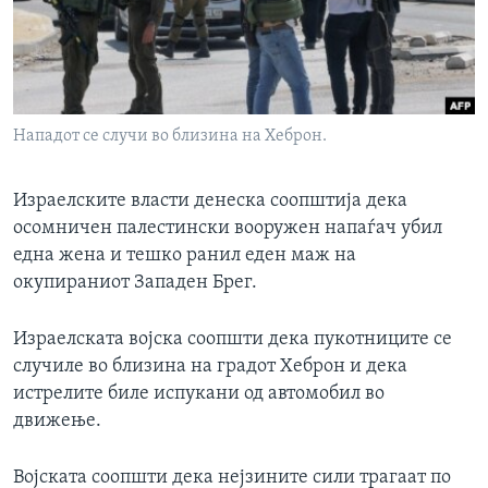
ИНТЕРВЈУА
Јазици
Нападот се случи во близина на Хеброн.
Израелските власти денеска соопштија дека
осомничен палестински вооружен напаѓач убил
една жена и тешко ранил еден маж на
окупираниот Западен Брег.
Израелската војска соопшти дека пукотниците се
случиле во близина на градот Хеброн и дека
истрелите биле испукани од автомобил во
движење.
Војската соопшти дека нејзините сили трагаат по