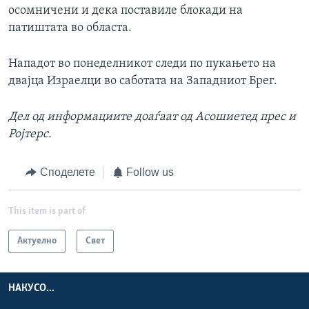
осомничени и дека поставиле блокади на
патиштата во областа.
Нападот во понеделникот следи по пукањето на
двајца Израелци во саботата на Западниот Брег.
Дел од информациите доаѓаат од Асошиетед прес и
Ројтерс.
Споделете
Follow us
This item is part of
Актуелно
Свет
НАКУСО...