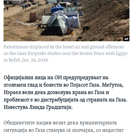
ИНТЕРВЈУА
Јазици
Palestinians displaced by the Israel air and ground offensive
on the Gaza Striptake shelter near the border fence with Egypt
in Rafah, Jan. 24, 2024.
Официјални лица на ОН предупредуваат на
зголемен глад и болести во Појасот Газа. Меѓутоа,
Израел вели дека дозволува храна во Газа и
проблемот е во дистрибуцијата од страната на Газа.
Известува Линда Градштајн.
Обединетите нации велат дека хуманитарната
ситуација во Газа станува сè поочајна, со недостиг