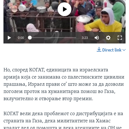
No media source currently available
0:00
3:23
Direct link
Но, според КОГАТ, единицата на израелската
армија која се занимава со палестинските цивилни
прашања, Израел прави се’ што може за да дозволи
поголем проток на хуманитарна помош во Газа,
вклучително и отворање втор премин.
КОГАТ вели дека проблемот со дистрибуцијата е на
страната на Газа, дека милитантите на Хамас
крадат дел од помошта и дека агенциите на ОН не