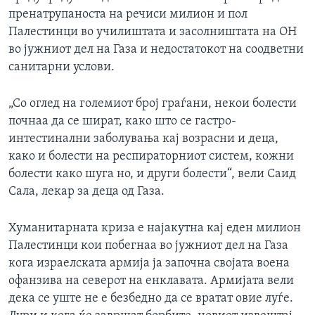
пренатрупаноста на речиси милион и пол
Палестинци во училиштата и засолништата на ОН
во јужниот дел на Газа и недостатокот на соодветни
санитарни услови.
„Со оглед на големиот број граѓани, некои болести
почнаа да се шират, како што се гастро-
интестинални заболувања кај возрасни и деца,
како и болести на респираторниот систем, кожни
болести како шуга но, и други болести“, вели Саид
Сала, лекар за деца од Газа.
Хуманитарната криза е најакутна кај еден милион
Палестинци кои побегнаа во јужниот дел на Газа
кога израелската армија ја започна својата воена
офанзива на северот на енклавата. Армијата вели
дека се уште не е безбедно да се вратат овие луѓе.