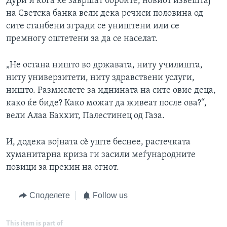
Дури и кога ќе завршат борбите, новиот извештај
на Светска банка вели дека речиси половина од
сите станбени згради се уништени или се
премногу оштетени за да се населат.
„Не остана ништо во државата, ниту училишта,
ниту универзитети, ниту здравствени услуги,
ништо. Размислете за иднината на сите овие деца,
како ќе биде? Како можат да живеат после ова?“,
вели Алаа Бакхит, Палестинец од Газа.
И, додека војната сè уште беснее, растечката
хуманитарна криза ги засили меѓународните
повици за прекин на огнот.
Споделете
Follow us
This item is part of