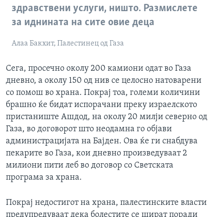
здравствени услуги, ништо. Размислете
за иднината на сите овие деца
Алаа Бакхит, Палестинец од Газа
Сега, просечно околу 200 камиони одат во Газа
дневно, а околу 150 од нив се целосно натоварени
со помош во храна. Покрај тоа, големи количини
брашно ќе бидат испорачани преку израелското
пристаниште Ашдод, на околу 20 милји северно од
Газа, во договорот што неодамна го објави
администрацијата на Бајден. Ова ќе ги снабдува
пекарите во Газа, кои дневно произведуваат 2
милиони пити леб во договор со Светската
програма за храна.
Покрај недостигот на храна, палестинските власти
предупредуваат дека болестите се шират поради