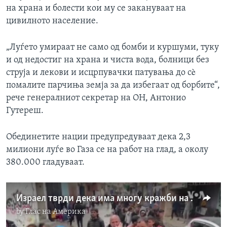
на храна и болести кои му се закануваат на
цивилното население.
„Луѓето умираат не само од бомби и куршуми, туку
и од недостиг на храна и чиста вода, болници без
струја и лекови и исцрпувачки патувања до сè
помалите парчиња земја за да избегаат од борбите“,
рече генералниот секретар на ОН, Антонио
Гутереш.
Обединетите нации предупредуваат дека 2,3
милиони луѓе во Газа се на работ на глад, а околу
380.000 гладуваат.
Израел тврди дека има многу кражби на храната за цивилите во Газа
by
Глас на Америка