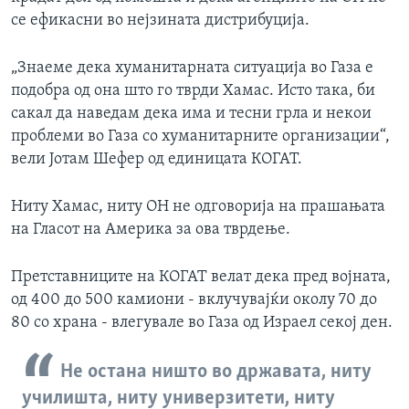
се ефикасни во нејзината дистрибуција.
„Знаеме дека хуманитарната ситуација во Газа е
подобра од она што го тврди Хамас. Исто така, би
сакал да наведам дека има и тесни грла и некои
проблеми во Газа со хуманитарните организации“,
вели Јотам Шефер од единицата КОГАТ.
Ниту Хамас, ниту ОН не одговорија на прашањата
на Гласот на Америка за ова тврдење.
Претставниците на КОГАТ велат дека пред војната,
од 400 до 500 камиони - вклучувајќи околу 70 до
80 со храна - влегувале во Газа од Израел секој ден.
Не остана ништо во државата, ниту
училишта, ниту универзитети, ниту