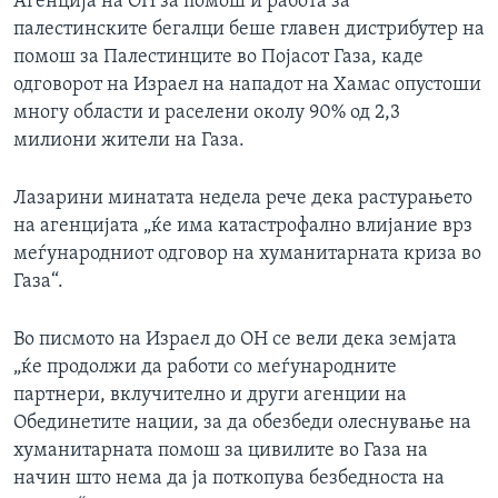
Агенција на ОН за помош и работа за
палестинските бегалци беше главен дистрибутер на
помош за Палестинците во Појасот Газа, каде
одговорот на Израел на нападот на Хамас опустоши
многу области и раселени околу 90% од 2,3
милиони жители на Газа.
Лазарини минатата недела рече дека растурањето
на агенцијата „ќе има катастрофално влијание врз
меѓународниот одговор на хуманитарната криза во
Газа“.
Во писмото на Израел до ОН се вели дека земјата
„ќе продолжи да работи со меѓународните
партнери, вклучително и други агенции на
Обединетите нации, за да обезбеди олеснување на
хуманитарната помош за цивилите во Газа на
начин што нема да ја поткопува безбедноста на