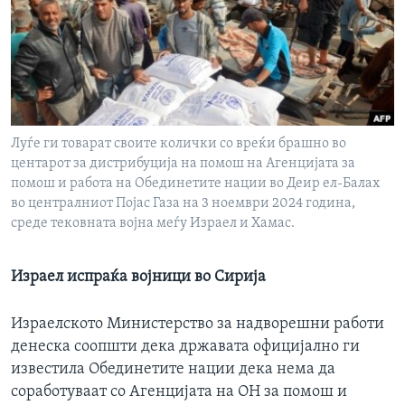
ИНТЕРВЈУА
Јазици
Луѓе ги товарат своите колички со вреќи брашно во
центарот за дистрибуција на помош на Агенцијата за
помош и работа на Обединетите нации во Деир ел-Балах
во централниот Појас Газа на 3 ноември 2024 година,
среде тековната војна меѓу Израел и Хамас.
Израел испраќа војници во Сирија
Израелското Министерство за надворешни работи
денеска соопшти дека државата официјално ги
известила Обединетите нации дека нема да
соработуваат со Агенцијата на ОН за помош и