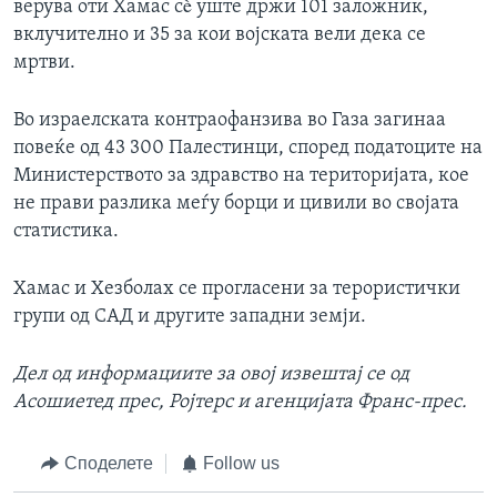
верува оти Хамас сè уште држи 101 заложник,
вклучително и 35 за кои војската вели дека се
мртви.
Во израелската контраофанзива во Газа загинаа
повеќе од 43 300 Палестинци, според податоците на
Министерството за здравство на територијата, кое
не прави разлика меѓу борци и цивили во својата
статистика.
Хамас и Хезболах се прогласени за терористички
групи од САД и другите западни земји.
Дел од информациите за овој извештај се од
Асошиетед прес, Ројтерс и агенцијата Франс-прес.
Споделете
Follow us