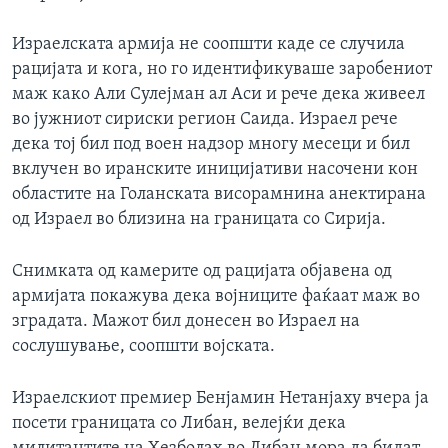
Израелската армија не соопшти каде се случила
рацијата и кога, но го идентификуваше заробениот
маж како Али Сулејман ал Аси и рече дека живеел
во јужниот сириски регион Саида. Израел рече
дека тој бил под воен надзор многу месеци и бил
вклучен во иранските иницијативи насочени кон
областите на Голанската висорамнина анектирана
од Израел во близина на границата со Сирија.
Снимката од камерите од рацијата објавена од
армијата покажува дека војниците фаќаат маж во
зградата. Мажот бил донесен во Израел на
сослушување, соопшти војската.
Израелскиот премиер Бенјамин Нетанјаху вчера ја
посети границата со Либан, велејќи дека