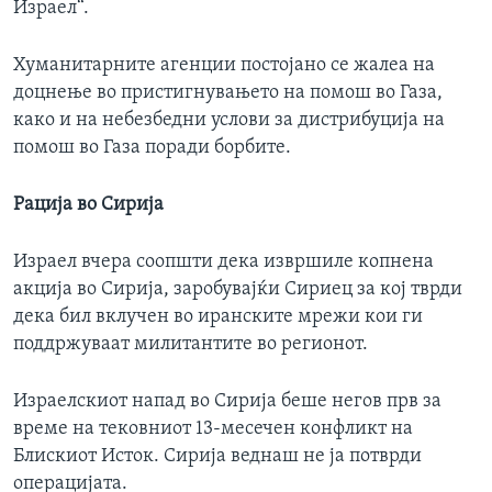
Израел“.
Хуманитарните агенции постојано се жалеа на
доцнење во пристигнувањето на помош во Газа,
како и на небезбедни услови за дистрибуција на
помош во Газа поради борбите.
Рација во Сирија
Израел вчера соопшти дека извршиле копнена
акција во Сирија, заробувајќи Сириец за кој тврди
дека бил вклучен во иранските мрежи кои ги
поддржуваат милитантите во регионот.
Израелскиот напад во Сирија беше негов прв за
време на тековниот 13-месечен конфликт на
Блискиот Исток. Сирија веднаш не ја потврди
операцијата.