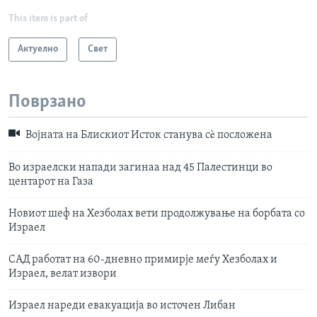
This item is part of
Актуелно
Свет
Поврзано
Војната на Блискиот Исток станува сè посложена
Во израелски напади загинаа над 45 Палестинци во
центарот на Газа
Новиот шеф на Хезболах вети продолжување на борбата со
Израел
САД работат на 60-дневно примирје меѓу Хезболах и
Израел, велат извори
Израел нареди евакуација во источен Либан