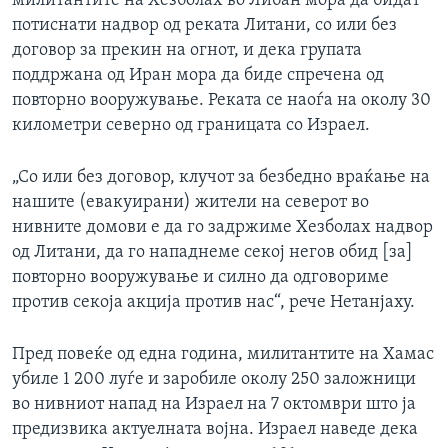
милитантите на Хезболах во Либан мора да бидат
потиснати надвор од реката Литани, со или без
договор за прекин на огнот, и дека групата
поддржана од Иран мора да биде спречена од
повторно вооружување. Реката се наоѓа на околу 30
километри северно од границата со Израел.
„Со или без договор, клучот за безбедно враќање на
нашите (евакуирани) жители на северот во
нивните домови е да го задржиме Хезболах надвор
од Литани, да го нападнеме секој негов обид [за]
повторно вооружување и силно да одговориме
против секоја акција против нас“, рече Нетанјаху.
Пред повеќе од една година, милитантите на Хамас
убиле 1 200 луѓе и заробиле околу 250 заложници
во нивниот напад на Израел на 7 октомври што ја
предизвика актуелната војна. Израел наведе дека