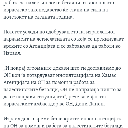
работа за палестинските бегалци откако новото
израелско законодавство ќе стапи на сила на
почетокот на следната година.
Потегот уследи по одобрувањето на израелскиот
парламент на легислативата со која се прекинуваат
врските со Агенцијата и се забранува да работи во
Израел.
„И покрај огромните докази што ги доставивме до
ОН кои ја потврдуваат инфилтрацијата на Хамас
Агенцијата на ОН за помош и работа за
палестинските бегалци, ОН не направија ништо за
да се поправи ситуацијата“, рече во изјавата
израелскиот амбасадор во ОН, Дени Данон.
Израел долго време беше критичен кон агенцијата
на ОН за помош и работа за палестинските бегалци