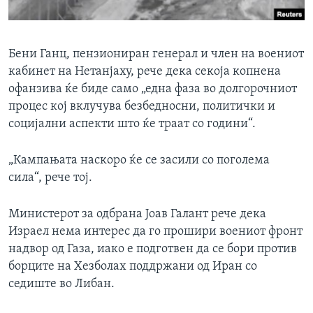
Бени Ганц, пензиониран генерал и член на воениот
кабинет на Нетанјаху, рече дека секоја копнена
офанзива ќе биде само „една фаза во долгорочниот
процес кој вклучува безбедносни, политички и
социјални аспекти што ќе траат со години“.
„Кампањата наскоро ќе се засили со поголема
сила“, рече тој.
Министерот за одбрана Јоав Галант рече дека
Израел нема интерес да го прошири воениот фронт
надвор од Газа, иако е подготвен да се бори против
борците на Хезболах поддржани од Иран со
седиште во Либан.