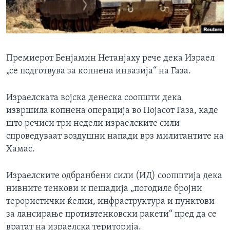
ИНТЕРВЈУА
Јазици
Премиерот Бенјамин Нетанјаху рече дека Израел
„се подготвува за копнена инвазија“ на Газа.
Израелската војска денеска соопшти дека
извршила копнена операција во Појасот Газа, каде
што речиси три недели израелските сили
спроведуваат воздушни напади врз милитантите на
Хамас.
Израелските одбранбени сили (ИД) соопштија дека
нивните тенкови и пешадија „погодиле бројни
терористички ќелии, инфраструктура и пунктови
за лансирање противтенковски ракети“ пред да се
вратат на израелска територија.