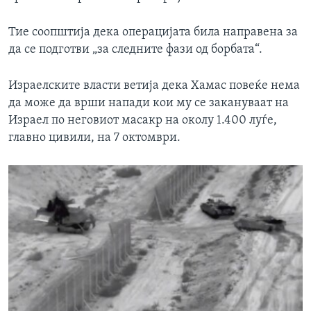
Тие соопштија дека операцијата била направена за
да се подготви „за следните фази од борбата“.
Израелските власти ветија дека Хамас повеќе нема
да може да врши напади кои му се закануваат на
Израел по неговиот масакр на околу 1.400 луѓе,
главно цивили, на 7 октомври.