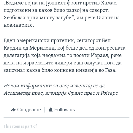
„Водиме војна на јужниот фронт против Хамас,
подготвени за каков било развој на северот.
Хезболах трпи многу загуби“, им рече Галант на
новинарите.
Еден американски пратеник, сенаторот Бен
Кардин од Мериленд, кој беше дел од конгресната
делегација која неодамна го посети Израел, рече
дека на израелските лидери е да одлучат кога да
започнат каква било копнена инвазија во Газа.
Некои информации за овој извештај
се
од
Асошиетед прес, агенција Франс прес и Ројтерс
Споделете
Follow us
This item is part of