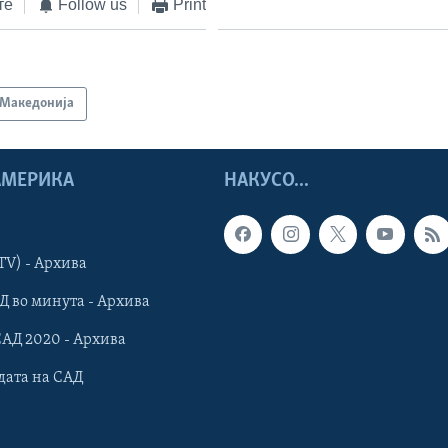
те
Follow us
Print
Македонија
 АМЕРИКА
НАКУСО...
TV) - Архива
Д во минута - Архива
САД 2020 - Архива
дата на САД