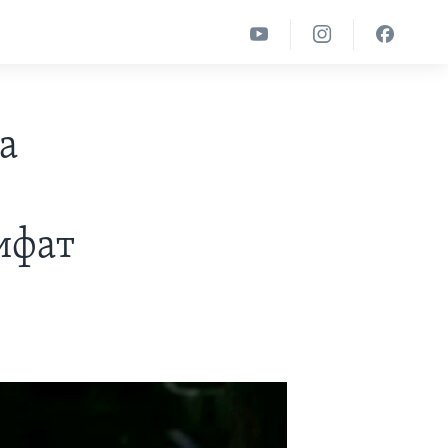
а
ифат