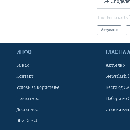
Споделе
This item is part of
Актуелно
ИНФО
ГЛАС НА
За нас
Актуелно
Контакт
Newsflash (
Learning English
Услови за користење
Вести од СА
Приватност
Избори во 
НАКУСО...
Достапност
Став на вла
BBG Direct
Јазици