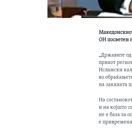
Македонскиот 
ОН посветен 
„Државите од 
првиот регио
Исламски кал
во обраќањето
на заканата ш
На состаноко
и на којшто с
не е база за
е привремена,