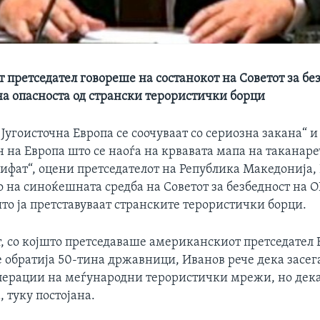
претседател говореше на состанокот на Советот за бе
на опасноста од странски терористички борци
Југоисточна Европа се соочуваат со сериозна закана“ и
н на Европа што се наоѓа на крвавата мапа на таканар
ифат“, оцени претседателот на Република Македонија,
 на синоќешната средба на Советот за безбедност на О
то ја претставуваат странските терористички борци.
т, со којшто претседаваше американскиот претседател
е обратија 50-тина државници, Иванов рече дека засег
 операции на меѓународни терористички мрежи, но дека
 туку постојана.