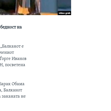
збедност на
 „Балканот е
ечениот
 Ѓорге Иванов
Н, посветена
 Барак Обама
а, Балканот
 заканата не