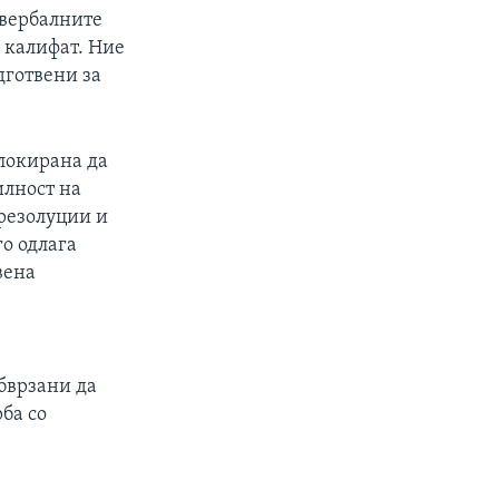
 вербалните
 калифат. Ние
дготвени за
блокирана да
илност на
 резолуции и
го одлага
вена
обврзани да
ба со