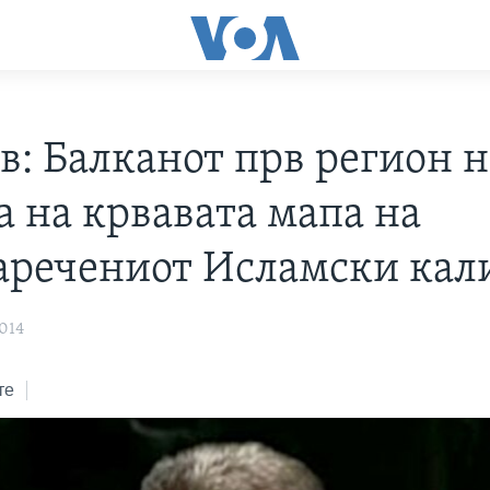
в: Балканот прв регион н
а на крвавата мапа на
аречениот Исламски кал
014
те