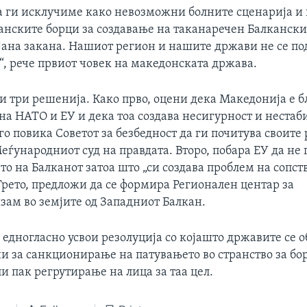
а ги исклучиме како невозможни болните сценарија и
ранските борци за создавање на таканаречен Балкански
ојана закана. Нашиот регион и нашите држави не се по
“, рече првиот човек на македонската држава.
и три решенија. Како прво, оцени дека Македонија е 
на НАТО и ЕУ и дека тоа создава несигурност и нестаб
 го повика Советот за безбедност да ги почитува своите
еѓународниот суд на правдата. Второ, побара ЕУ да не 
о на Балканот затоа што „си создава проблем на сопст
Трето, предложи да се формира Регионален центар за
зам во земјите од Западниот Балкан.
 едногласно усвои резолуција со којашто државите се 
и за санкционирање на патувањето во странство за бор
 пак регрутирање на лица за таа цел.