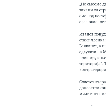
„Не смееме д
закани од ст
сме под пост
оваа опасност
Иванов понуд
стане членка 
Балканот, а и
одлуката на М
проширувањет
територија“. 
контратерори
Советот вчера
донесат закон
милитанти или