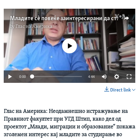
Младите сè повеќе заинтересирани да студираат во странство
by
Глас на Америка
No media source currently available
0:00
4:44
Direct link
Глас на Америка: Неодамнешно истражување на
Правниот факултет при УГД Штип, како дел од
проектот „Млади, миграции и образование“ покажа
зголемен интерес кај младите за студирање во