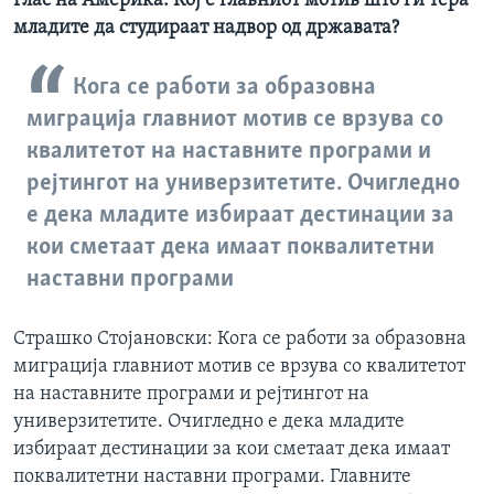
Глас на Америка: Коj е главниот мотив што ги тера
младите да студираат надвор од државата?
Кога се работи за образовна
миграција главниот мотив се врзува со
квалитетот на наставните програми и
рејтингот на универзитетите. Очигледно
е дека младите избираат дестинации за
кои сметаат дека имаат поквалитетни
наставни програми
Страшко Стојановски: Кога се работи за образовна
миграција главниот мотив се врзува со квалитетот
на наставните програми и рејтингот на
универзитетите. Очигледно е дека младите
избираат дестинации за кои сметаат дека имаат
поквалитетни наставни програми. Главните