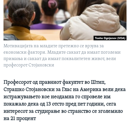
ИНТЕРВЈУА
Јазици
Мотивацијата на младите претежно се врзува за
економски фактори. Младите сакаат да имаат поголеми
примања и сакаат да имаат поквалитетен живот, вели
професорот Стојановски
Професорот од правниот факултет во Штип,
Страшко Стојановски за Глас на Америка вели дека
истражувањето кое неодамна го спровеле им
покажало дека од 13 отсто пред пет години, сега
интересот за студирање во странство се зголемило
на 21 процент