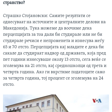
странство?
Страшко Стојановски: Самите резултати се
однесуваат на источните и централните делови на
Македонија. Тука можеме да воочиме дека
перцепцијата за тоа дали би студирале или не би
студирале речиси е непроменета и изнесува меѓу
65 и 70 отсто. Перцепцијата кај младите е дека би
сакале да студираат надвор од државата, која пред
пет години изнесуваше околу 13 отсто, сега веќе се
зголемува на 21 отсто, кај средношколци од трета и
четврта година. Ако ги вкрстиме податоците само
за четврта година, тој процент се зголемува на 24
отсто.