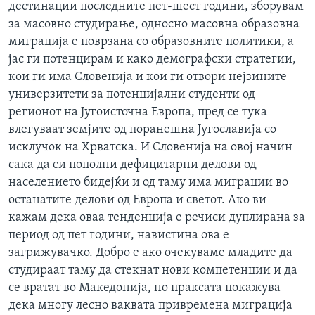
дестинации последните пет-шест години, зборувам
за масовно студирање, односно масовна образовна
миграција е поврзана со образовните политики, а
јас ги потенцирам и како демографски стратегии,
кои ги има Словенија и кои ги отвори нејзините
универзитети за потенцијални студенти од
регионот на Југоисточна Европа, пред се тука
влегуваат земјите од поранешна Југославија со
исклучок на Хрватска. И Словенија на овој начин
сака да си пополни дефицитарни делови од
населението бидејќи и од таму има миграции во
останатите делови од Европа и светот. Ако ви
кажам дека оваа тенденција е речиси дуплирана за
период од пет години, навистина ова е
загрижувачко. Добро е ако очекуваме младите да
студираат таму да стекнат нови компетенции и да
се вратат во Македонија, но праксата покажува
дека многу лесно ваквата привремена миграција