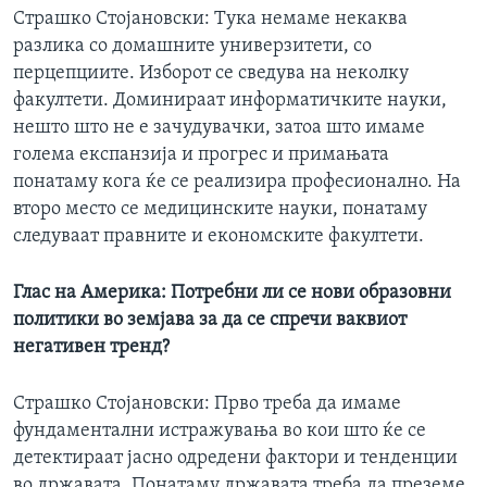
Страшко Стојановски: Тука немаме некаква
разлика со домашните универзитети, со
перцепциите. Изборот се сведува на неколку
факултети. Доминираат информатичките науки,
нешто што не е зачудувачки, затоа што имаме
голема експанзија и прогрес и примањата
понатаму кога ќе се реализира професионално. На
второ место се медицинските науки, понатаму
следуваат правните и економските факултети.
Глас на Америка: Потребни ли се нови образовни
политики во земјава за да се спречи ваквиот
негативен тренд?
Страшко Стојановски: Прво треба да имаме
фундаментални истражувања во кои што ќе се
детектираат јасно одредени фактори и тенденции
во државата. Понатаму државата треба да преземе