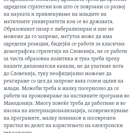
одредени стратегии кои што се поврзани со развој
на науката и привлекување на младите на
матичните универзитети кои се во државата.
Образовниот пазар е либерализиран и ние не
можеме да го запреме, меѓутоа може да има
одредени реакции, бидејќи се работи за класична
демографска стратегија на Словенија, не се работи
за чиста образовна политика и тука треба преку
нашите дипломатски канали, не да упатиме нота
до Словенија, туку неофицијално можеме да
реагираме со цел да запреме вака голем одлив на
млади. Можеби треба и малку посериозно да се
работи на промовирање на наставните програми во
Македонија. Многу повеќе треба да работиме и во
насока на интернационализација, осовременување
на програмите, малку поинаков и посовремен
пристап во делот на користењето на електронски