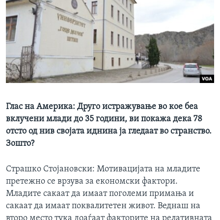
Глас на Америка: Друго истражување во кое беа
вклучени млади до 35 години, ви покажа дека 78
отсто од нив својата иднина ја гледаат во странство.
Зошто?
Страшко Стојановски: Мотивацијата на младите
претежно се врзува за економски фактори.
Младите сакаат да имаат поголеми примања и
сакаат да имаат поквалитетен живот. Веднаш на
второ место тука доаѓаат факторите на релативната