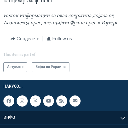
канцелар Олаф Шолц.
Некои информации за оваа
содржина дојдоа од
Асошиетед прес, агенцијата Франс прес и Ројтерс
Споделете
Follow us
This item is part of
Актуелно
Војна во Украина
НАКУСО...
ИНФО