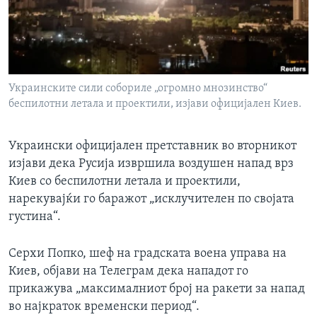
ИНТЕРВЈУА
Јазици
Украинските сили собориле „огромно мнозинство“
беспилотни летала и проектили, изјави официјален Киев.
Украински официјален претставник во вторникот
изјави дека Русија извршила воздушен напад врз
Киев со беспилотни летала и проектили,
нарекувајќи го баражот „исклучителен по својата
густина“.
Серхи Попко, шеф на градската воена управа на
Киев, објави на Телеграм дека нападот го
прикажува „максималниот број на ракети за напад
во најкраток временски период“.