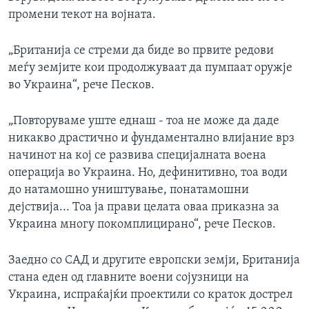
промени текот на војната.
„Британија се стреми да биде во првите редови
меѓу земјите кои продолжуваат да пумпаат оружје
во Украина“, рече Песков.
„Повторуваме уште еднаш - тоа не може да даде
никакво драстично и фундаментално влијание врз
начинот на кој се развива специјалната воена
операција во Украина. Но, дефинитивно, тоа води
до натамошно уништување, понатамошни
дејствија... Тоа ја прави целата оваа приказна за
Украина многу покомплицирано“, рече Песков.
Заедно со САД и другите европски земји, Британија
стана еден од главните воени сојузници на
Украина, испраќајќи проектили со краток дострел