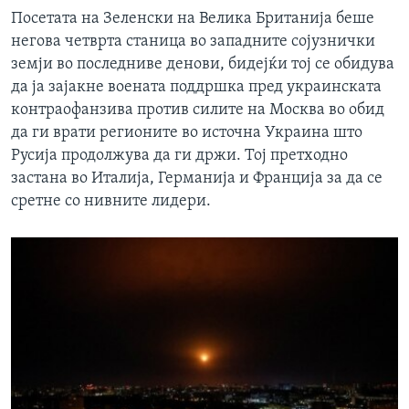
Посетата на Зеленски на Велика Британија беше
негова четврта станица во западните сојузнички
земји во последниве денови, бидејќи тој се обидува
да ја зајакне воената поддршка пред украинската
контраофанзива против силите на Москва во обид
да ги врати регионите во источна Украина што
Русија продолжува да ги држи. Тој претходно
застана во Италија, Германија и Франција за да се
сретне со нивните лидери.