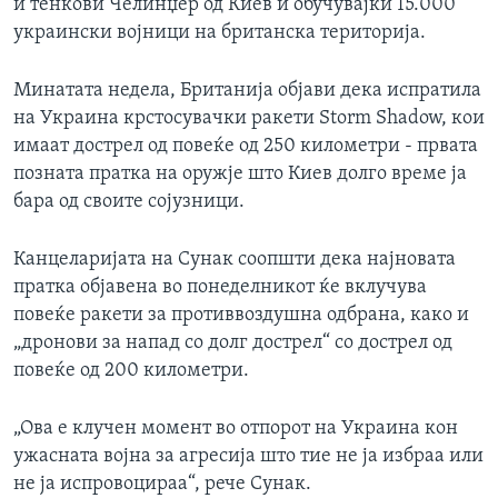
и тенкови Челинџер од Киев и обучувајќи 15.000
украински војници на британска територија.
Минатата недела, Британија објави дека испратила
на Украина крстосувачки ракети Storm Shadow, кои
имаат дострел од повеќе од 250 километри - првата
позната пратка на оружје што Киев долго време ја
бара од своите сојузници.
Канцеларијата на Сунак соопшти дека најновата
пратка објавена во понеделникот ќе вклучува
повеќе ракети за противвоздушна одбрана, како и
„дронови за напад со долг дострел“ со дострел од
повеќе од 200 километри.
„Ова е клучен момент во отпорот на Украина кон
ужасната војна за агресија што тие не ја избраа или
не ја испровоцираа“, рече Сунак.