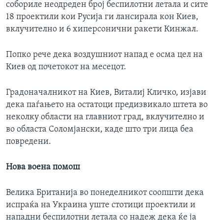
собориле неодреден број беспилотни летала и сите
18 проектили кои Русија ги лансирала кон Киев,
вклучително и 6 хиперсонични ракети Кинжал.
Попко рече дека воздушниот напад е осма цел на
Киев од почетокот на месецот.
Градоначалникот на Киев, Виталиј Кличко, изјави
дека паѓањето на остатоци предизвикало штета во
неколку области на главниот град, вклучително и
во областа Соломјански, каде што три лица беа
повредени.
Нова воена помош
Велика Британија во понеделникот соопшти дека
испраќа на Украина уште стотици проектили и
нападни беспилотни летала со надеж дека ќе ја