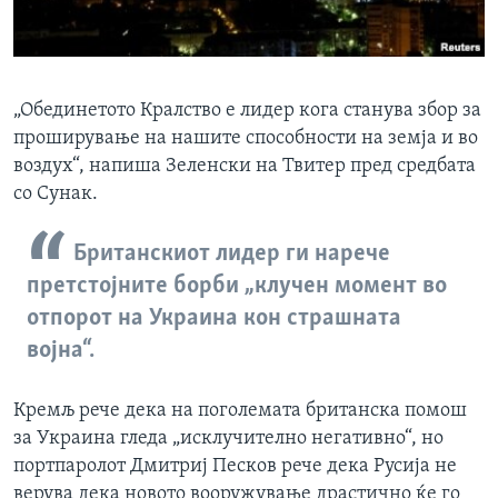
„Обединетото Кралство е лидер кога станува збор за
проширување на нашите способности на земја и во
воздух“, напиша Зеленски на Твитер пред средбата
со Сунак.
Британскиот лидер ги нарече
претстојните борби „клучен момент во
отпорот на Украина кон страшната
војна“.
Кремљ рече дека на поголемата британска помош
за Украина гледа „исклучително негативно“, но
портпаролот Дмитриј Песков рече дека Русија не
верува дека новото вооружување драстично ќе го