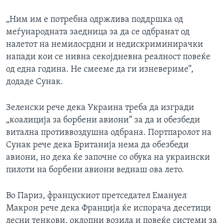
„Ним им е потребна одржлива поддршка од
меѓународната заедница за да се одбранат од
налетот на немилосрдни и недискриминирачки
напади кои се нивна секојдневна реалност повеќе
од една година. Не смееме да ги изневериме“,
додаде Сунак.
Зеленски рече дека Украина треба да изгради
„коалиција за борбени авиони“ за да и обезбеди
витална противвоздушна одбрана. Портпаролот на
Сунак рече дека Британија нема да обезбеди
авиони, но дека ќе започне со обука на украински
пилоти на борбени авиони веднаш ова лето.
Во Париз, францускиот претседател Емануел
Макрон рече дека Франција ќе испорача десетици
лесни тенкови, оклопни возила и повеќе системи за