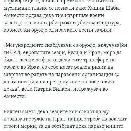
паравојниците, коишто претежно се шиитски
муслимани главно се познати како Хашид Шаби.
Амнести додава дека тие извршиле воени
злосторства, како арбитражни убиства и тортура,
користејќи оружје од ирачките воени залихи.
„Меѓународните снабдувачи со оружје, вклучувајќи
ги САД, европските земји, Русија и Иран, мора да
бидат свесни за фактот дека сите трансфери на
оружје во Ирак, со себе носат реален ризик да
завршат во рацете на паравоени организации со
долга историја на прекршување на човековите
права", вели Патрик Вилкен, истражувач во
Амнести.
Вилкен смета дека земјите кои сакаат да му
продаваат оружје на Ирак, најпрво треба да воведат
строги мерки, за да обезбедат дека паравојниците