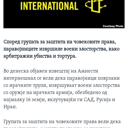
ИНТЕРВЈУА
Јазици
Според групата за заштита на човековите права,
паравојниците извршиле воени злосторства, како
арбитражни убиства и тортура.
Во денеска објавен извештај на Амнести
интернешнал се вели дека паравојници поврзани
со ирачките трупи, извршуваат воени злосторства
со оружје на ирачката армија, обезбедено од
најмалку 16 земји, вклучувајќи ги САД, Русија и
Иран.
Групата за заштита на човековите права вели дека