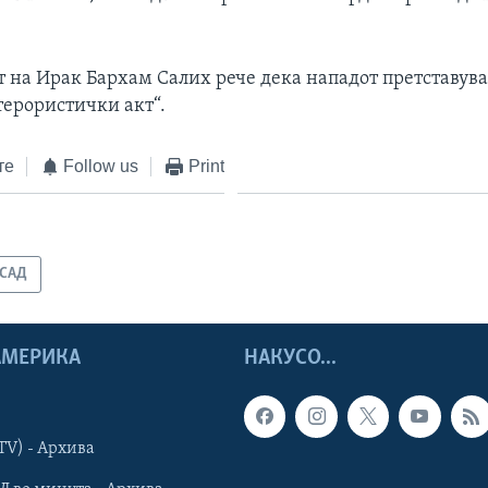
т на Ирак Бархам Салих рече дека нападот претставува
терористички акт“.
те
Follow us
Print
САД
 АМЕРИКА
НАКУСО...
TV) - Архива