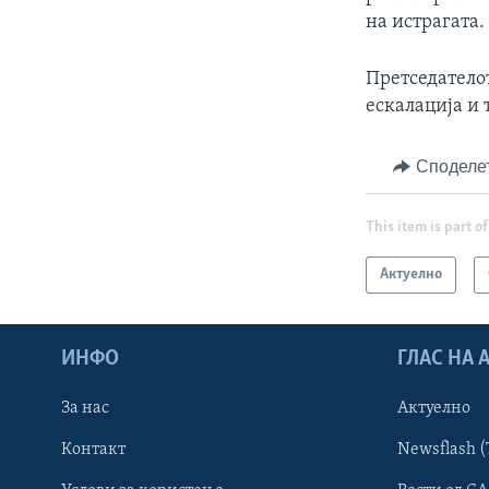
на истрагата.
Претседатело
ескалација и 
Споделе
This item is part of
Актуелно
ИНФО
ГЛАС НА
За нас
Актуелно
Контакт
Newsflash (
Learning English