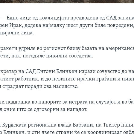
 —
Едно лице од коалицијата предводена од САД загин
рен Ирак, додека најмалку шест други биле повредени
цијални лица.
ракети удриле во регионот близу базата на американс
ети, пак, погодиле цивилни соседства.
кретар на САД Ентони Блинкен изрази сочувство до н
натиот работник, и до невините ирачки граѓани и нив
и страдаат поради ова насилство.
и поддршка во напорите за истрага на случајот и во б
д оние што се одговорни за нападот.
 Курдската регионална влада Барзани, на Твитер нап
о Блинкен, и оти двете страни ќе се координираат одбл