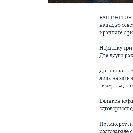
ВАШИНГТОН
напад во севе
ирачките офи
Најмалку три 
Две други рак
Државниот се
лица на заги
семејства, ко
Блинкен најав
одговорност о
Премиерот на
разговарале с