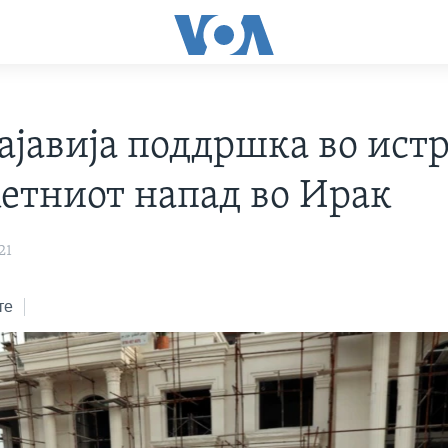
ајавија поддршка во истр
кетниот напад во Ирак
21
те