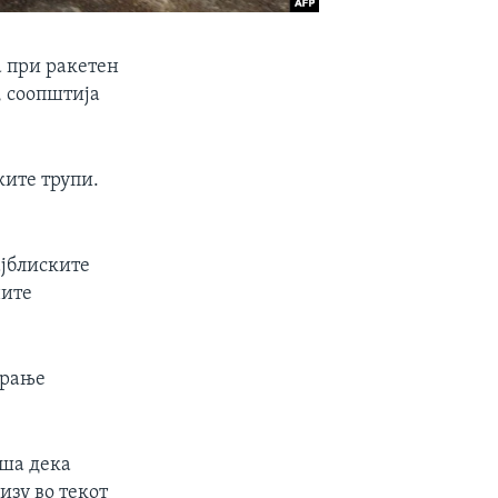
а при ракетен
, соопштија
ките трупи.
ајблиските
ните
арање
иша дека
изу во текот