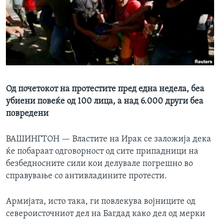
ИНТЕРВЈУА
Јазици
Од почетокот на протестите пред една недела, беа
убиени повеќе од 100 лица, а над 6.000 други беа
повредени
ВАШИНГТОН —
Властите на Ирак се заложија дека
ќе побараат одговорност од сите припадници на
безбедносните сили кои делувале погрешно во
справување со антивладините протести.
Армијата, исто така, ги повлекува војниците од
североисточниот дел на Багдад како дел од мерки