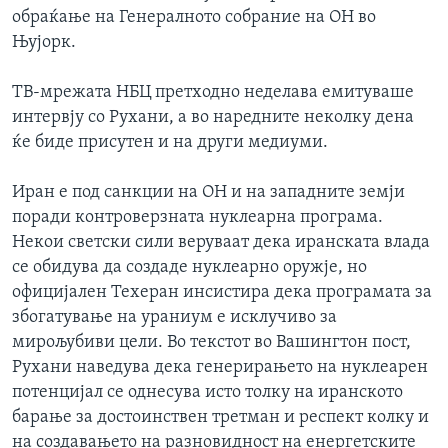
обраќање на Генералното собрание на ОН во
Њујорк.
ТВ-мрежата НБЦ претходно неделава емитуваше
интервју со Рухани, а во наредните неколку дена
ќе биде присутен и на други медиуми.
Иран е под санкции на ОН и на западните земји
поради контроверзната нуклеарна програма.
Некои светски сили веруваат дека иранската влада
се обидува да создаде нуклеарно оружје, но
официјален Техеран инсистира дека програмата за
збогатување на ураниум е исклучиво за
мирољубиви цели. Во текстот во Вашингтон пост,
Рухани наведува дека генерирањето на нуклеарен
потенцијал се однесува исто толку на иранското
барање за достоинствен третман и респект колку и
на создавањето на разновидност на енергетските