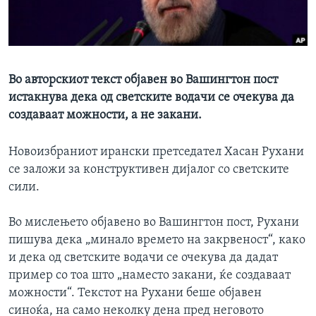
ИНТЕРВЈУА
Јазици
Во авторскиот текст објавен во Вашингтон пост
истакнува дека од светските водачи се очекува да
создаваат можности, а не закани.
Новоизбраниот ирански претседател Хасан Рухани
се заложи за конструктивен дијалог со светските
сили.
Во мислењето објавено во Вашингтон пост, Рухани
пишува дека „минало времето на закрвеност“, како
и дека од светските водачи се очекува да дадат
пример со тоа што „наместо закани, ќе создаваат
можности“. Текстот на Рухани беше објавен
синоќа, на само неколку дена пред неговото