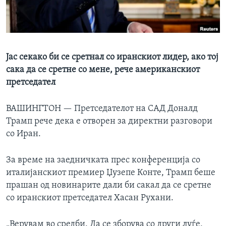
ИНТЕРВЈУА
Јазици
Јас секако би се сретнал со иранскиот лидер, ако тој
сака да се сретне со мене, рече американскиот
претседател
ВАШИНГТОН —
Претседателот на САД Доналд
Трамп рече дека е отворен за директни разговори
со Иран.
За време на заедничката прес конференција со
италијанскиот премиер Џузепе Конте, Трамп беше
прашан од новинарите дали би сакал да се сретне
со иранскиот претседател Хасан Рухани.
„Верувам во средби. Да се зборува со други луѓе,