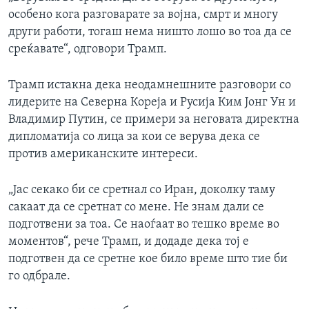
особено кога разговарате за војна, смрт и многу
други работи, тогаш нема ништо лошо во тоа да се
среќавате“, одговори Трамп.
Трамп истакна дека неодамнешните разговори со
лидерите на Северна Кореја и Русија Ким Јонг Ун и
Владимир Путин, се примери за неговата директна
дипломатија со лица за кои се верува дека се
против американските интереси.
„Јас секако би се сретнал со Иран, доколку таму
сакаат да се сретнат со мене. Не знам дали се
подготвени за тоа. Се наоѓаат во тешко време во
моментов“, рече Трамп, и додаде дека тој е
подготвен да се сретне кое било време што тие би
го одбрале.