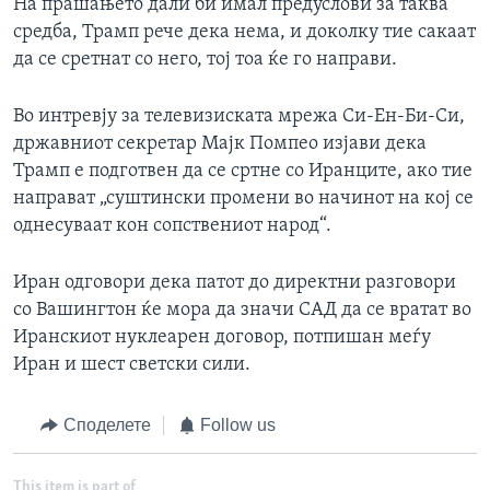
На прашањето дали би имал предуслови за таква
средба, Трамп рече дека нема, и доколку тие сакаат
да се сретнат со него, тој тоа ќе го направи.
Во интревју за телевизиската мрежа Си-Ен-Би-Си,
државниот секретар Мајк Помпео изјави дека
Трамп е подготвен да се сртне со Иранците, ако тие
направат „суштински промени во начинот на кој се
однесуваат кон сопствениот народ“.
Иран одговори дека патот до директни разговори
со Вашингтон ќе мора да значи САД да се вратат во
Иранскиот нуклеарен договор, потпишан меѓу
Иран и шест светски сили.
Споделете
Follow us
This item is part of