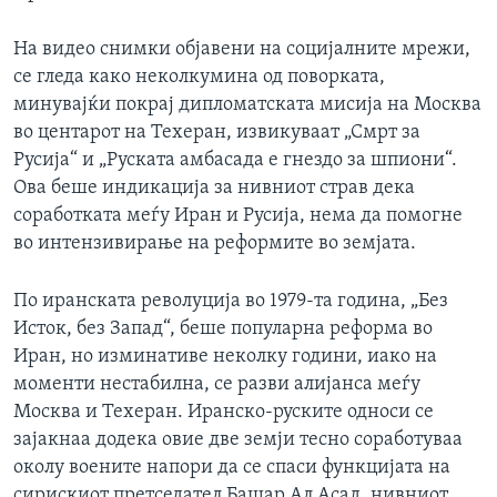
На видео снимки објавени на социјалните мрежи,
се гледа како неколкумина од поворката,
минувајќи покрај дипломатската мисија на Москва
во центарот на Техеран, извикуваат „Смрт за
Русија“ и „Руската амбасада е гнездо за шпиони“.
Ова беше индикација за нивниот страв дека
соработката меѓу Иран и Русија, нема да помогне
во интензивирање на реформите во земјата.
По иранската револуција во 1979-та година, „Без
Исток, без Запад“, беше популарна реформа во
Иран, но изминативе неколку години, иако на
моменти нестабилна, се разви алијанса меѓу
Москва и Техеран. Иранско-руските односи се
зајакнаа додека овие две земји тесно соработуваа
околу воените напори да се спаси функцијата на
сирискиот претседател Башар Ал Асад, нивниот