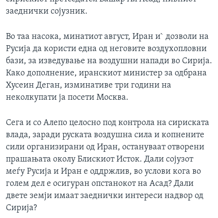
заеднички сојузник.
Во таа насока, минатиот август, Иран и` дозволи на
Русија да користи една од неговите воздухопловни
бази, за изведување на воздушни напади во Сирија.
Како дополнение, иранскиот министер за одбрана
Хусеин Деган, изминативе три години на
неколкупати ја посети Москва.
Сега и со Алепо целосно под контрола на сириската
влада, заради руската воздушна сила и копнените
сили организирани од Иран, остануваат отворени
прашањата околу Блискиот Исток. Дали сојузот
меѓу Русија и Иран е оддржлив, во услови кога во
голем дел е осигуран опстанокот на Асад? Дали
двете земји имаат заеднички интереси надвор од
Сирија?