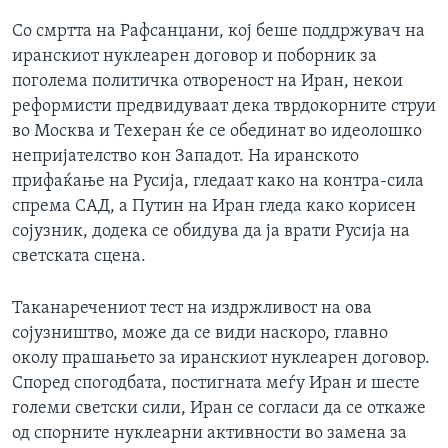
Со смртта на Рафсанџани, кој беше поддржувач на
иранскиот нуклеарен договор и поборник за
поголема политичка отвореност на Иран, некои
реформисти предвидуваат дека тврдокорните струи
во Москва и Техеран ќе се обединат во идеолошко
непријателство кон Западот. На иранското
прифаќање на Русија, гледаат како на контра-сила
спрема САД, а Путин на Иран гледа како корисен
сојузник, додека се обидува да ја врати Русија на
светската сцена.
Таканаречениот тест на издржливост на ова
сојузништво, може да се види наскоро, главно
околу прашањето за иранскиот нуклеарен договор.
Според спогодбата, постигната меѓу Иран и шесте
големи светски сили, Иран се согласи да се откаже
од спорните нуклеарни активности во замена за