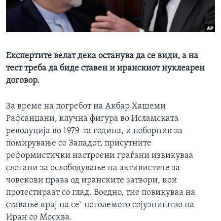
ИНТЕРВЈУА
Јазици
Експертите велат дека останува да се види, а на
тест треба да биде ставен и иранскиот нуклеарен
договор.
За време на погребот на Акбар Хашеми
Рафсанџани, клучна фигура во Исламската
револуција во 1979-та година, и поборник за
помирување со Западот, присутните
реформистички настроени граѓани извикуваа
слогани за ослободување на активистите за
човекови права од иранските затвори, кои
протестираат со глад. Воедно, тие повикуваа на
ставање крај на се` поголемото сојузништво на
Иран со Москва.