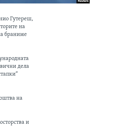
нио Гутереш,
сторите на
 ја браниме
ѓународната
ивични дела
стапки“
доштва на
лосторства и