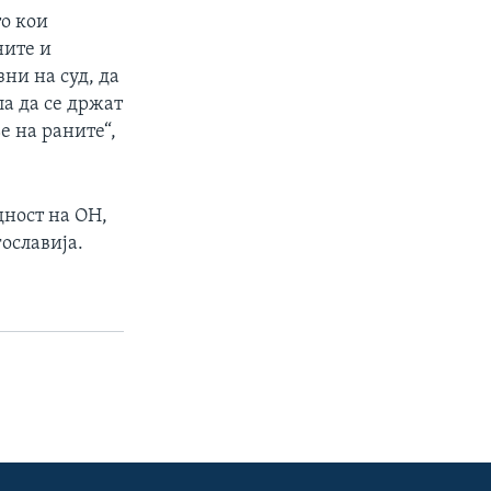
то кои
ните и
ни на суд, да
ла да се држат
е на раните“,
дност на ОН,
гославија.