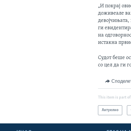
„И покрај ови
доживеале ва
девојчињата,
ги евидентира
на одговорнос
истакна први
Судот беше ос
со цел да ги 
Споделе
This item is part of
Актуелно