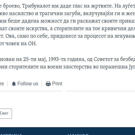
е броево, Трибуналот им даде глас на жртвите. На луѓе
кво насилство и трагични загуби, вклучувајќи ги и же
 им беше дадена можност да ги раскажат своите приказ
ат своите искуства, а сторителите на тое кривични де
т. Ова, само по себе, придонесе за процесот на лекувањ
от човек на ОН.
нован на 25-ти мај, 1993-та година, од Советот за безбе
гони сторителите на воени злосторства во поранешна Ју
те
Follow us
Print
Свет