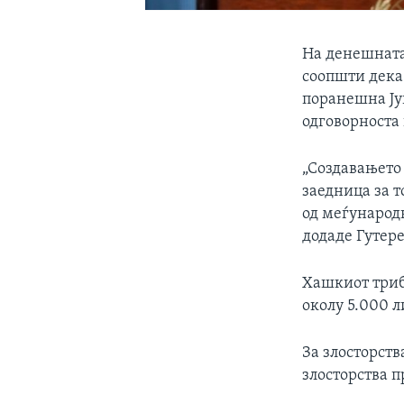
На денешната
соопшти дека
поранешна Југ
одговорноста 
„Создавањето
заедница за 
од меѓународн
додаде Гутер
Хашкиот триб
околу 5.000 л
За злосторств
злосторства п