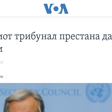
от трибунал престана д
и
17
те