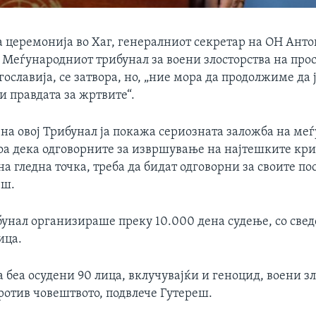
 церемонија во Хаг, генералниот секретар на ОН Анто
 Меѓународниот трибунал за воени злосторства на про
ославија, се затвора, но, „ние мора да продолжиме да
и правдата за жртвите“.
 на овој Трибунал ја покажа сериозната заложба на ме
тоа дека одговорните за извршување на најтешките кр
а гледна точка, треба да бидат одговорни за своите по
еш.
унал организираше преку 10.000 дена судење, со све
ица.
а беа осудени 90 лица, вклучувајќи и геноцид, воени з
ротив човештвото, подвлече Гутереш.