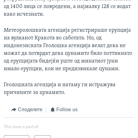
од 1400 лица се повредени, а најмалку 128 се водат
како исчезнати.
Метеоролошката агенција регистрираше ерупција
на вулканот Кракота во саботата. Но, од
индонезиската Геолошка агенција велат дека не
можат да потврдат дека цунамито било поттикнато
од ерупцијата бидејќи уште од минатиот јуни
имало ерупции, кои не предизвикале цунами.
Геолошката агенција и натаму ги истражува
причините за цунамито.
Споделете
Follow us
This item is part of