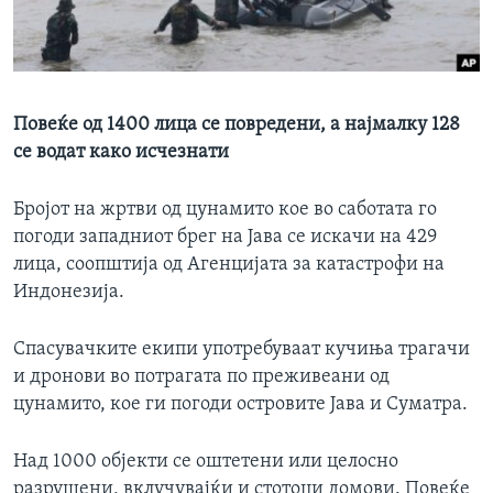
ИНТЕРВЈУА
Јазици
Повеќе од 1400 лица се повредени, а најмалку 128
се водат како исчезнати
Бројот на жртви од цунамито кое во саботата го
погоди западниот брег на Јава се искачи на 429
лица, соопштија од Агенцијата за катастрофи на
Индонезија.
Спасувачките екипи употребуваат кучиња трагачи
и дронови во потрагата по преживеани од
цунамито, кое ги погоди островите Јава и Суматра.
Над 1000 објекти се оштетени или целосно
разрушени, вклучувајќи и стотоци домови. Повеќе