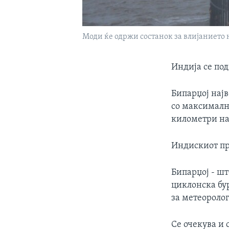
Моди ќе одржи состанок за влијанието 
Индија се под
Бипарџој најв
со максимални
километри на
Индискиот пр
Бипарџој - шт
циклонска бур
за метеоролог
Се очекува и