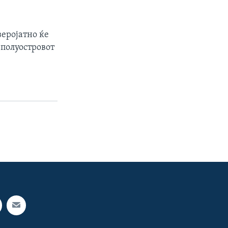
веројатно ќе
 полуостровот