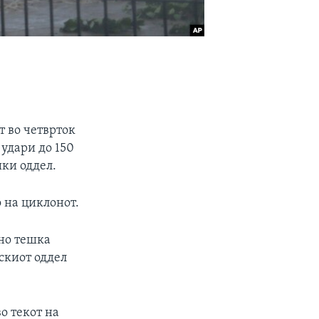
т во четврток
 удари до 150
ки оддел.
 на циклонот.
лно тешка
искиот оддел
о текот на