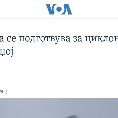
а се подготвува за цикло
џој
те