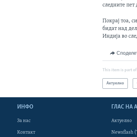
следните пет 
Покрај тоа, с
бидат над дел
Индија во сле
Споделе
This item is part of
Актуелно
ИНФО
ГЛАС НА
За нас
Актуелно
Контакт
Newsflash (