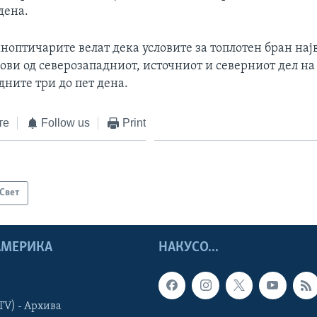
дена.
иноптичарите велат дека условите за топлотен бран нај
ови од северозападниот, источниот и северниот дел на
дните три до пет дена.
те
Follow us
Print
Свет
 АМЕРИКА
НАКУСО...
TV) - Архива