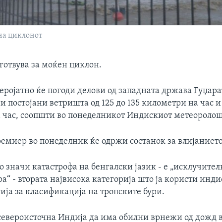
на циклонот
готвува за моќен циклон.
еројатно ќе погоди делови од западната држава Гуџара
 постојани ветришта од 125 до 135 километри на час и
 час, соопшти во понеделникот Индискиот метеоролош
емиер во понеделник ќе одржи состанок за влијанието
о значи катастрофа на бенгалски јазик - е „исклучите
а“ - втората највисока категорија што ја користи инд
ија за класификација на тропските бури.
 североисточна Индија да има обилни врнежи од дожд в