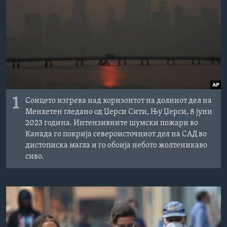
ИНТЕРВЈУА
Јазици
1
Сонцето изгрева над хоризонтот на долниот дел на
Менхетен гледано од Џерси Сити, Њу Џерси, 8 јуни
2023 година. Интензивните шумски пожари во
Канада го покрија североисточниот дел на САД во
дистописка магла и го обоија небото жолтеникаво
сиво.