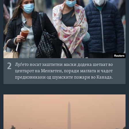
2
Луѓето носат заштитни маски додека шетаат во
центарот на Менхетен, поради маглата и чадот
предизвикани од шумските пожари во Канада.