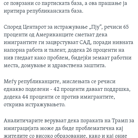
се поврзани со партиската база, а ова прашање ја
иритира републиканската база.
Според Центарот за истражување „Пју“, речиси 65
проценти од Американците сметаат дека
имигрантите ги зацврстуваат САД, поради нивната
напорна работа и талент, додека 26 проценти на
нив гледаат како проблем, бидејќи земаат работни
места, домување и здравствена заштита.
Меѓу републиканците, мислењата се речиси
еднакво поделени - 42 проценти даваат поддршка,
додека 44 проценти се против имигрантите,
открива истражувањето.
Аналитичарите веруваат дека пораката на Трамп за
имиграцијата може да биде проблематична кај
жителите со високо образование, како и кај оние