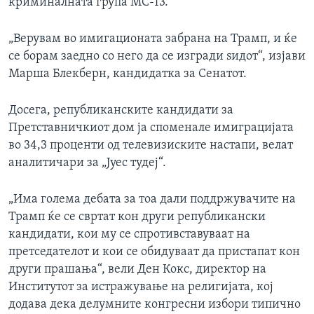
криминалната група МС-13.
„Верувам во имигационата забрана на Трамп, и ќе
се борам заедно со него да се изгради ѕидот“, изјави
Марша Блекберн, кандидатка за Сенатот.
Досега, републиканските кандидати за
Претставничкиот дом ја споменале имиграцијата
во 34,3 проценти од телевизиските настапи, велат
аналитичари за „Јуес тудеј“.
„Има голема дебата за тоа дали поддржувачите на
Трамп ќе се свртат кон други републикански
кандидати, кои му се спротивставуваат на
претседателот и кои се обидуваат да пристапат кон
други прашања“, вели Ден Кокс, директор на
Институтот за истражување на религијата, кој
додава дека делумните конгресни избори типично