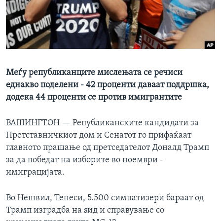
ИНТЕРВЈУА
Јазици
Меѓу републиканците мислењата се речиси
еднакво поделени - 42 проценти даваат поддршка,
додека 44 проценти се против имигрантите
ВАШИНГТОН —
Републиканските кандидати за
Претставничкиот дом и Сенатот го прифаќаат
главното прашање од претседателот Доналд Трамп
за да победат на изборите во ноември -
имиграцијата.
Во Нешвил, Тенеси, 5.500 симпатизери бараат од
Трамп изградба на ѕид и справување со