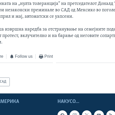
ката на „нулта толеранција“ на претседателот Доналд
кои незаконски преминале во САД од Мексико во погол
прил и мај, автоматски се уапсени.
а извршна наредба за отстранување на семејните под
 протест, вклучително и на барање од неговите сопарт
и.
те
Follow us
Print
САД
 АМЕРИКА
НАКУСО...