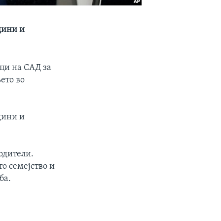
дини и
ци на САД за
ето во
дини и
одители.
то семејство и
ба.