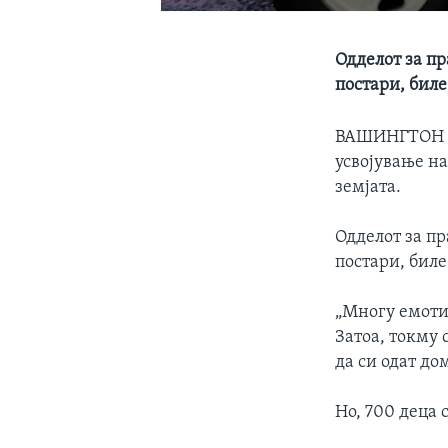
Одделот за пр
постари, бил
ВАШИНГТОН
усвојување на
земјата.
Одделот за пр
постари, биле
„Многу емоти
Затоа, токму 
да си одат до
Но, 700 деца 