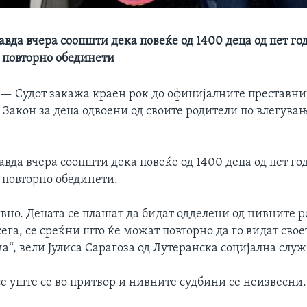
авда вчера соопшти дека повеќе од 1400 деца од пет го
е повторно обединети
 —
Судот закажа краен рок до официјалните преставни
 Закон за деца одвоени од своите родители по влегувањ
авда вчера соопшти дека повеќе од 1400 деца од пет го
 повторно обединети.
вно. Децата се плашат да бидат одделени од нивните р
сега, се среќни што ќе можат повторно да го видат свое
ма“, вели Јулиса Сарагоза од Лутеранска социјална служ
се уште се во притвор и нивните судбини се неизвесни.