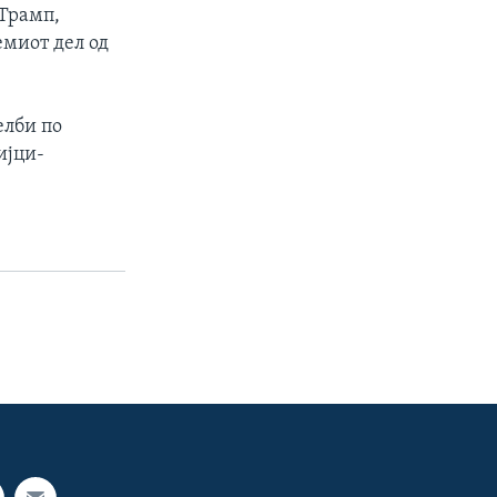
 Трамп,
емиот дел од
елби по
ијци-