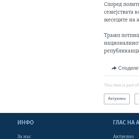
Според полити
семејствата 
месеците на а
Трамп потпиш
националниот
републиканц
Споделе
This item is part of
Актуелно
ИНФО
ГЛАС НА
За нас
Актуелно