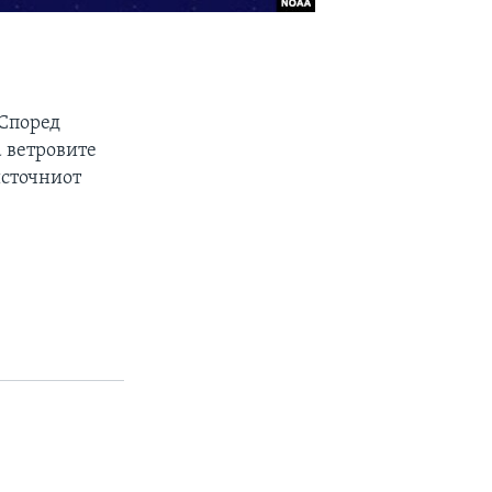
 Според
а ветровите
источниот