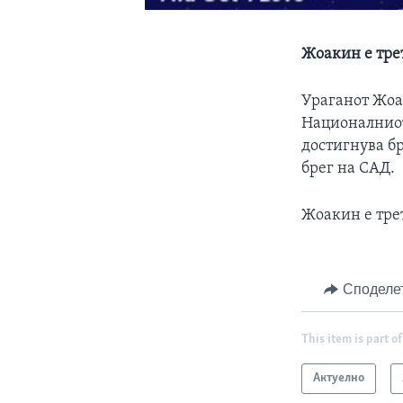
Жоакин е трет
Ураганот Жоак
Националниот
достигнува бр
брег на САД.
Жоакин е трет
Споделе
This item is part of
Актуелно