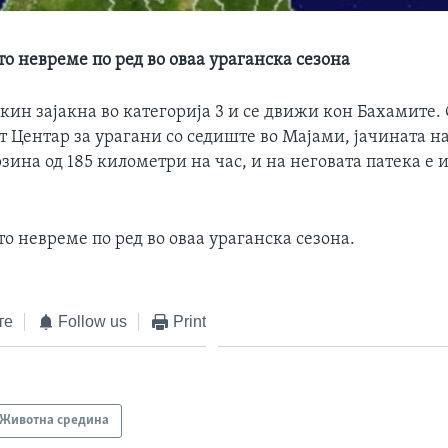
о невреме по ред во оваа ураганска сезонa
ин зајакна во категорија 3 и се движи кон Бахамите.
 Центар за урагани со седиште во Мајами, јачината н
зина од 185 километри на час, и на неговата патека е 
о невреме по ред во оваа ураганска сезонa.
те
Follow us
Print
Животна средина