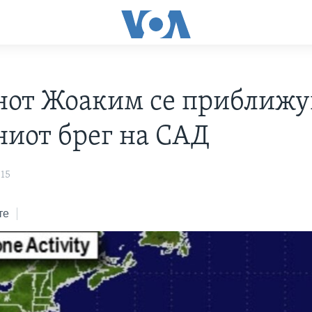
нот Жоаким се приближу
ниот брег на САД
015
те