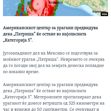
ИНТЕРВЈУА
Јазици
Американскиот центар за урагани предвидува
дека „Патриша“ ќе остане во најопасната
„Категорија 5“.
Југозападниот дел на Мексико се подготвува за
моќниот ураган „Патриша". Невремето се очекува
да го погоди овој дел на земјата денеска попладне
по локално време.
Американскиот центар за урагани предвидува
дека „Патриша“ ќе остане во најопасната
„Категорија 5“. Метеролозите прогнозираат дека
ураганот ќе донесе ветришта од 325 километри на
час и врнежи до 50 сантиметри. Се очекуваат и