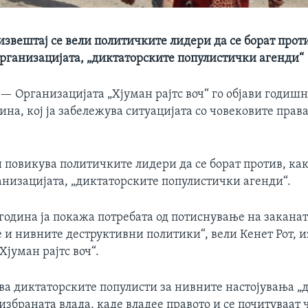
извештај се вели политичките лидери да се борат прот
организацијата, „диктаторските популистички агенди“
 —
Организацијата „Хјуман рајтс воч“ го објави годиш
дина, кој ја забележува ситуацијата со човековите права
 повикува политичките лидери да се борат против, ка
анизацијата, „диктаторските популистички агенди“.
година ја покажа потребата од потиснување на заканат
е и нивните деструктивни политики“, вели Кенет Рот, 
Хјуман рајтс воч“.
ва диктаторските популисти за нивните настојувања „д
збраната влада, каде владее правото и се почитуваат 