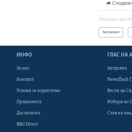
Споделе
This item is part of
Актуелно
ИНФО
ГЛАС НА
За нас
Актуелно
Контакт
Newsflash (
Learning English
Услови за користење
Вести од СА
Приватност
Избори во 
НАКУСО...
Достапност
Став на вла
BBG Direct