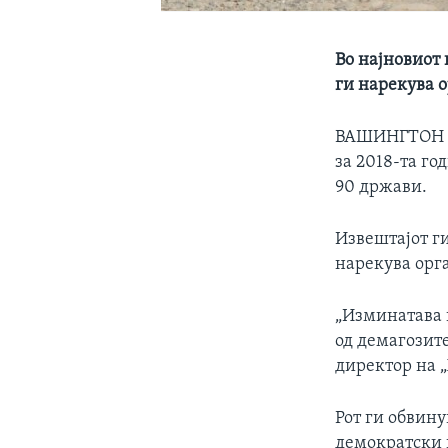
Во најновиот 
ги нарекува 
ВАШИНГТОН
за 2018-та го
90 држави.
Извештајот ги
нарекува орг
„Изминатава 
од демагозит
директор на „
Рот ги обвину
демократски и