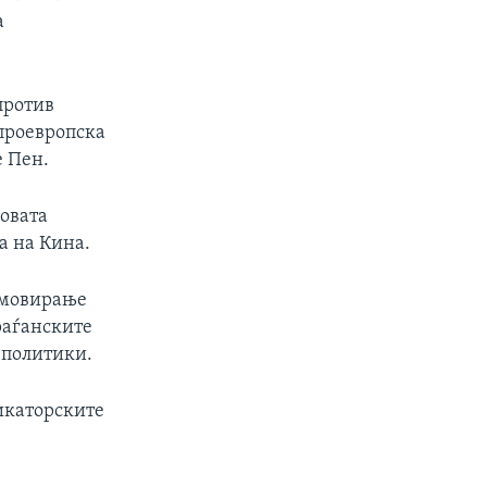
а
против
проевропска
 Пен.
говата
а на Кина.
ромовирање
раѓанските
 политики.
икаторските