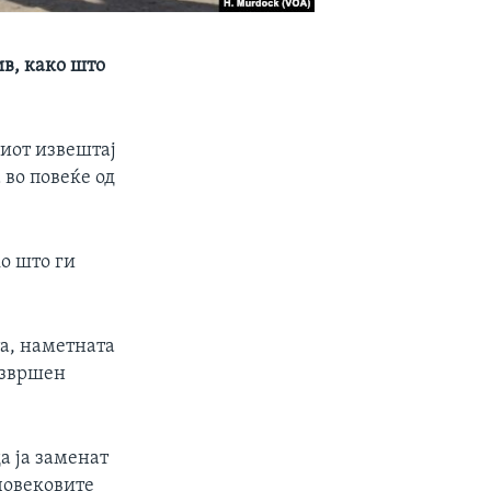
ив, како што
ниот извештај
 во повеќе од
ко што ги
а, наметната
извршен
а ја заменат
човековите