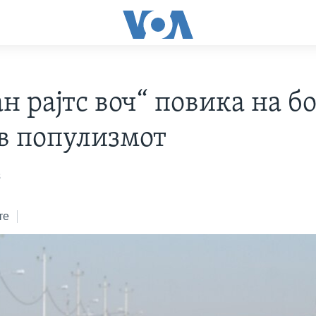
н рајтс воч“ повика на б
в популизмот
8
те