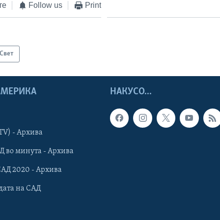
те
Follow us
Print
Свет
 АМЕРИКА
НАКУСО...
TV) - Архива
Д во минута - Архива
САД 2020 - Архива
дата на САД