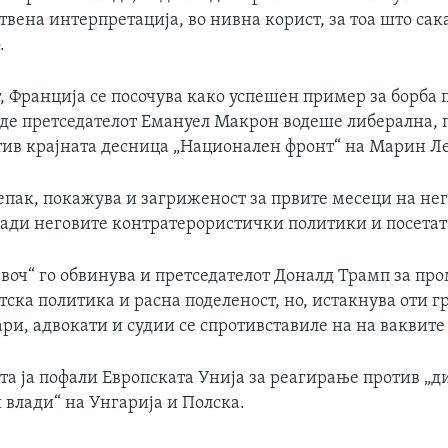
ствена интерпретација, во нивна корист, за тоа што сак
.
, Франција се посочува како успешен пример за борба 
аде претседателот Емануел Макрон водеше либерална, 
ив крајната десница „Национален фронт“ на Марин Ле
епак, покажува и загриженост за првите месеци на не
ради неговите контратерористички политики и посетат
 воч“ го обвинува и претседателот Доналд Трамп за п
ска политика и расна поделеност, но, истакнува оти г
ри, адвокати и судии се спротивставиле на на ваквите
та ја пофали Европската Унија за реагирање против „д
 влади“ на Унгарија и Полска.