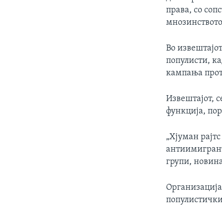
права, со соп
мнозинството
Во извештајот
популисти, к
кампања прот
Извештајот, с
функција, по
„Хјуман рајтс
антиимигрант
групи, новина
Организација
популистички