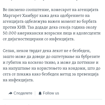
Во писмено соопштение, комесарот на агенцијата
Маргарет Хамбург кажа дека одобрението на
агенцијата одбележува важен момент во борбата
против ХИВ. Таа додаде дека секоја година околу
50.000 американски возрасни лица и адолесценти
се дијагностицирани со инфекцијата.
Сепак, некои тврдат дека лекот не е безбеден,
зашто може да доведе до оштетување на бубрезите
и губиток на коскено ткиво, а може да поттикне и
на напуштање на користењето на кондоми, што до
сега се покажа како безбеден метод за превенција
на инфекцијата.
Споделете
Follow us