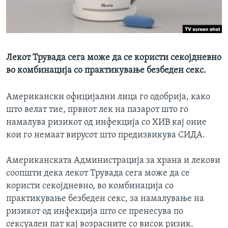
ИНТЕРВЈУА
Јазици
Лекот Трувада сега може да се користи секојдневно
во комбинација со практикување безбеден секс.
Американски официјални лица го одобрија, како
што велат тие, првиот лек на пазарот што го
намалува ризикот од инфекција со ХИВ кај оние
кои го немаат вирусот што предизвикува СИДА.
Американската Администрација за храна и лекови
соопшти дека лекот Трувада сега може да се
користи секојдневно, во комбинација со
практикување безбеден секс, за намалување на
ризикот од инфекција што се пренесува по
сексуален пат кај возрасните со висок ризик.