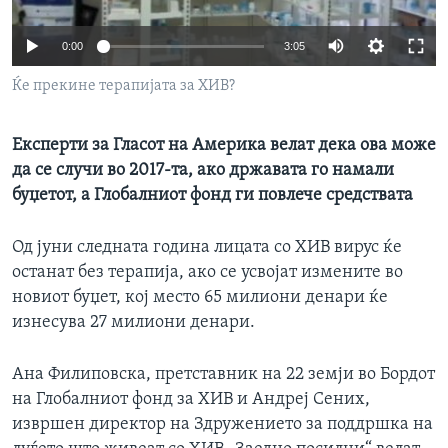
ИНТЕРВЈУА
Јазици
0:00
3:05
Ќе прекине терапијата за ХИВ?
Експерти за Гласот на Америка велат дека ова може
да се случи во 2017-та, ако државата го намали
буџетот, а Глобалниот фонд ги повлече средствата
Од јуни следната година лицата со ХИВ вирус ќе
останат без терапија, ако се усвојат измените во
новиот буџет, кој место 65 милиони денари ќе
изнесува 27 милиони денари.
Ана Филиповска, претставник на 22 земји во Бордот
на Глобалниот фонд за ХИВ и Андреј Сених,
извршен директор на Здружението за поддршка на