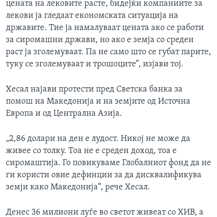
цената на лековите расте, бидејќи компаниите за
лекови ја гледаат економската ситуација на
државите. Тие ја намалуваат цената ако се работи
за сиромашни држави, но ако е земја со среден
раст ја зголемуваат. Па не само што се губат парите,
туку се зголемуваат и трошоците“, изјави тој.
Хесал најави протести пред Светска банка за
помош на Македонија и на земјите од Источна
Европа и од Централна Азија.
„2,86 долари на ден е лудост. Никој не може да
живее со толку. Тоа не е среден доход, тоа е
сиромаштија. Го повикуваме Глобалниот фонд да не
ги користи овие дефинции за да дисквалификува
земји како Македонија“, рече Хесал.
Денес 36 милиони луѓе во светот живеат со ХИВ, а