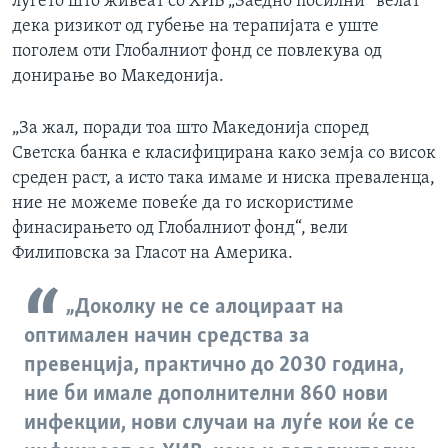
луѓето што живеат со ХИВ „Заедно посилни“ велат
дека ризикот од губење на терапијата е уште
поголем оти Глобалниот фонд се повлекува од
донирање во Македонија.
„За жал, поради тоа што Македонија според
Светска банка е класифицирана како земја со висок
среден раст, а исто така имаме и ниска преваленца,
ние не можеме повеќе да го искористиме
финасирањето од Глобалниот фонд“, вели
Филиповска за Гласот на Америка.
„Доколку не се алоцираат на
оптимален начин средства за
превенција, практично до 2030 година,
ние би имале дополнителни 860 нови
инфекции, нови случаи на луѓе кои ќе се