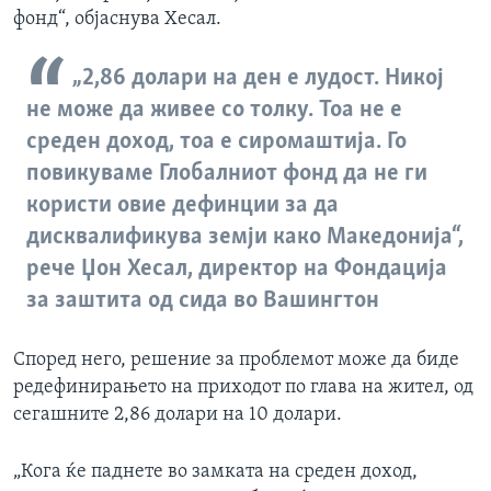
фонд“, објаснува Хесал.
„2,86 долари на ден е лудост. Никој
не може да живее со толку. Тоа не е
среден доход, тоа е сиромаштија. Го
повикуваме Глобалниот фонд да не ги
користи овие дефинции за да
дисквалификува земји како Македонија“,
рече Џон Хесал, директор на Фондација
за заштита од сида во Вашингтон
Според него, решение за проблемот може да биде
редефинирањето на приходот по глава на жител, од
сегашните 2,86 долари на 10 долари.
„Кога ќе паднете во замката на среден доход,