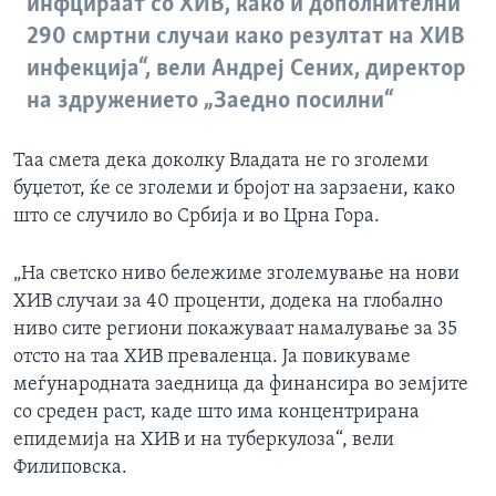
инфцираат со ХИВ, како и дополнителни
290 смртни случаи како резултат на ХИВ
инфекција“, вели Андреј Сених, директор
на здружението „Заедно посилни“
Таа смета дека доколку Владата не го зголеми
буџетот, ќе се зголеми и бројот на зарзаени, како
што се случило во Србија и во Црна Гора.
„На светско ниво бележиме зголемување на нови
ХИВ случаи за 40 проценти, додека на глобално
ниво сите региони покажуваат намалување за 35
отсто на таа ХИВ преваленца. Ја повикуваме
меѓународната заедница да финансира во земјите
со среден раст, каде што има концентрирана
епидемија на ХИВ и на туберкулоза“, вели
Филиповска.