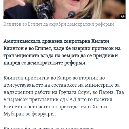
ИНТЕРВЈУА
Јазици
Клинтон во Египет да охрабри демократски реформи
Американската државна секретарка Хилари
Клинтон е во Египет, каде ќе изврши притисок на
транзиционата влада на земјата да се придвижи
напред со демократските реформи.
Клинтон пристигна во Каиро во вторник по
присуствувањето на состанокот на министрите за
надворешни работи на Групата Осум, во Париз. Таа
е највисок претставник од САД што го посетил
Египет по оставката на претседателот Хосни
Мубарак во февруари .