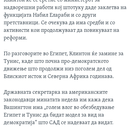
Клинтон ќе се сретне со министерот за
надворешни работи кој штотуку даде заклетва на
функцијата Набил Елараби и со други
претставници. Се очекува да има средби и со
активисти кои продолжуваат да повикуваат на
реформи.
По разговорите во Египет, Клинтон ќе замине за
Тунис, каде што почна про-демократското
движење што продолжи низ поголем дел од
Блискиот исток и Северна Африка годинава.
Државната секретарка на американските
законодавци минатата недела им кажа дека
Вашингтон има „голем влог во обезбедување
Египет и Тунис да бидат модел за вид на
демократија“ што САД се надеваат да видат.