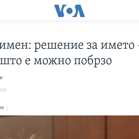
имен: решение за името 
 што е можно побрзо
ки
010
те