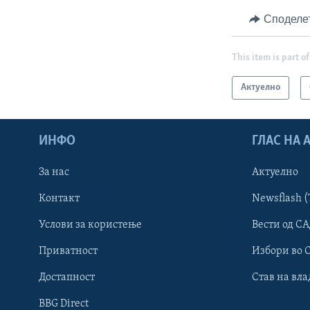
Споделе
This item is part of
Актуелно
ИНФО
ГЛАС НА
За нас
Актуелно
Контакт
Newsflash (
Learning English
Услови за користење
Вести од СА
Приватност
Избори во 
НАКУСО...
Достапност
Став на вла
BBG Direct