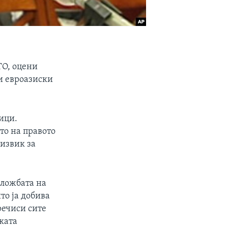
ТО, оцени
и eвроазиски
ици.
то на правото
дизвик за
аложбата на
то ја добива
речиси сите
ската