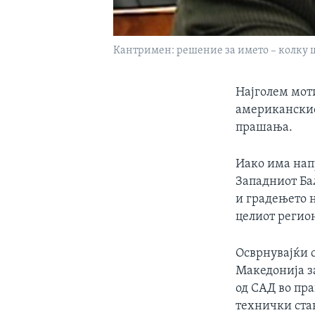
Кантримен: решение за името – колку 
Најголем моти
американскио
прашања.
Иако има напр
Западниот Ба
и градењето н
целиот регио
Осврнувајќи с
Македонија за
од САД во пр
технички стан