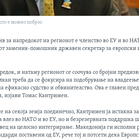
што е можно побрзо
в за напредокот на регионот е членство во ЕУ и во НА
т заменик-помошник државен секретар за eвропски 
едок, и натаму регионот се соочува со бројни предизв
лкан треба да се фокусира на подобрување на владеење
а ефикасно судство и обвинителство. Ова е главен пре
н, изјави Томас Кантримен.
е на секоја земја поединечно, Кантримен ја истакна з
 влез во НАТО и во ЕУ, но и безрезервната поддршка ш
авец на целосно интегрирање. Македонија ги исполни 
дарди поставени од ЕУ, рече тој и потсети дека Европ