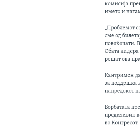
комисија преп
името и ната
„Проблемот со
сме од билета
повеќепати. 
Обата лидера 
решат ова пр
Кантримен да
за поддршка н
напредокот па
Борбатата пр
предизивик в
во Конгресот.