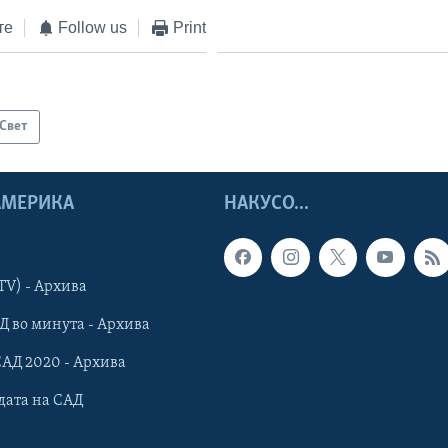
те
Follow us
Print
Свет
 АМЕРИКА
НАКУСО...
TV) - Архива
Д во минута - Архива
САД 2020 - Архива
дата на САД