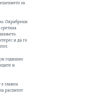
решението за
зо. Охрабрени
 сретнаа
ашањето.
терес и да го
тот.
ари годишно
иците и
 е главен
на распитот