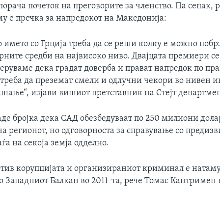
орача почеток на преговорите за членство. Па сепак, 
му е пречка за напредокот на Македонија:
 името со Грција треба да се реши колку е можно побр
рните средби на највисоко ниво. Двајцата премиери се
Веруваме дека градат доверба и прават напредок по пр
треба да преземат смели и одлучни чекори во нивен ин
ашање“, изјави вишиот претставник на Стејт департмен
де бројка дека САД обезбедуваат по 250 милиони дол
а регионот, но одговорноста за справување со предизв
ѓа на секоја земја одделно.
отив корупцијата и организираниот криминал е натаму
о Западниот Балкан во 2011-та, рече Томас Кантримен 