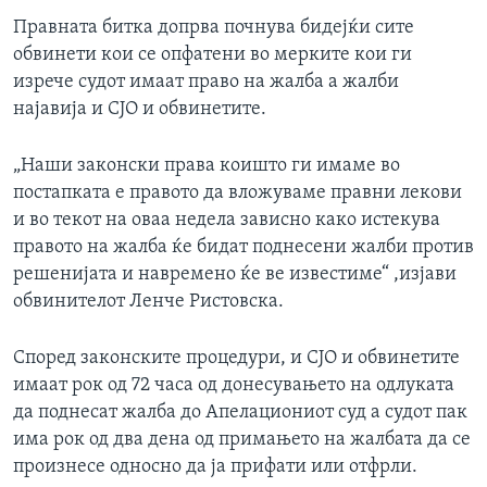
Правната битка допрва почнува бидејќи сите
обвинети кои се опфатени во мерките кои ги
изрече судот имаат право на жалба а жалби
најавија и СЈО и обвинетите.
„Наши законски права коишто ги имаме во
постапката е правото да вложуваме правни лекови
и во текот на оваа недела зависно како истекува
правото на жалба ќе бидат поднесени жалби против
решенијата и навремено ќе ве известиме“ ,изјави
обвинителот Ленче Ристовска.
Според законските процедури, и СЈО и обвинетите
имаат рок од 72 часа од донесувањето на одлуката
да поднесат жалба до Апелациониот суд а судот пак
има рок од два дена од примањето на жалбата да се
произнесе односно да ја прифати или отфрли.