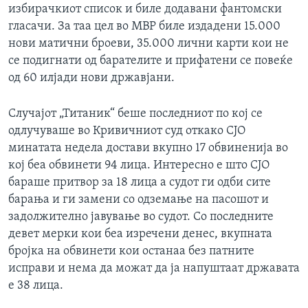
избирачкиот список и биле додавани фантомски
гласачи. За таа цел во МВР биле издадени 15.000
нови матични броеви, 35.000 лични карти кои не
се подигнати од барателите и прифатени се повеќе
од 60 илјади нови државјани.
Случајот „Титаник“ беше последниот по кој се
одлучуваше во Кривичниот суд откако СЈО
минатата недела достави вкупно 17 обвиненија во
кој беа обвинети 94 лица. Интересно е што СЈО
бараше притвор за 18 лица а судот ги одби сите
барања и ги замени со одземање на пасошот и
задолжително јавување во судот. Со последните
девет мерки кои беа изречени денес, вкупната
бројка на обвинети кои останаа без патните
исправи и нема да можат да ја напуштаат државата
е 38 лица.