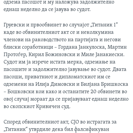
одзема пасошот и му наложува задолжително
еднаш неделно да се јавува во судот.
Груевски и првообвинет во случајот „Титаник 1“
каде во обвинителниот акт се и неколкумина
членови на раководството на партијата и негови
блиски соработници – Гордана Јанкулоска, Мартин
Протоѓер, Кирил Божиновски и Миле Јанакиески.
Судот им ја изрече истата мерка, одземање на
пасошите и задолжително јавување во судот. Двата
пасоши, приватниот и дипломатскиот им се
одземени на Илија Димовски и Билјана Бришкоска
– Бошковски кои како и останатите 20 обвинети во
овој случај мораат да се пријавуваат еднаш неделно
во скопскиот Кривичен суд.
Според обвинителниот акт, СЈО во истрагата за
„Титаник“ утврдиле дека бил фалсификуван