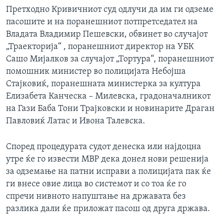
Претходно Кривичниот суд одлучи да им ги одземе
пасошите и на поранешниот потпретседател на
Владата Владимир Пешевски, обвинет во случајот
„Траекторија“ , поранешниот директор на УБК
Сашо Мијалков за случајот „Тортура“, поранешниот
помошник министер во полицијата Небојша
Стајковиќ, поранешната министерка за култура
Елизабета Канческа – Милевска, градоначалникот
на Гази Баба Тони Трајковски и новинарите Драган
Павловиќ Латас и Ивона Талевска.
Според процедурата судот денеска или најдоцна
утре ќе го извести МВР дека донел нови решенија
за одземање на патни исправи а полицијата пак ќе
ги внесе овие лица во системот и со тоа ќе го
спречи нивното напуштање на државата без
разлика дали ќе приложат пасош од друга држава.