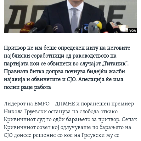
ИНТЕРВЈУА
Јазици
Притвор не им беше определен ниту на неговите
најблиски соработници од раководството на
партијата кои се обвинети во случајот „Титаник“.
Правната битка допрва почнува бидејќи жалби
најавија и обвинетите и СЈО. Апелација ќе има
полни раце работа
Лидерот на ВМРО – ДПМНЕ и поранешен премиер
Никола Груевски останува на слобода откако
Кривичниот суд го одби барањето за притвор. Сепак
Кривичниот совет кој одлучуваше по барањето на
СЈО донесе решение со кое на Греувски му се