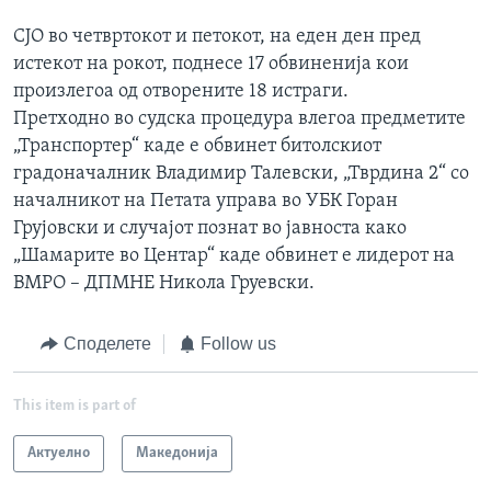
СЈО во четвртокот и петокот, на еден ден пред
истекот на рокот, поднесе 17 обвиненија кои
произлегоа од отворените 18 истраги.
Претходно во судска процедура влегоа предметите
„Транспортер“ каде е обвинет битолскиот
градоначалник Владимир Талевски, „Тврдина 2“ со
началникот на Петата управа во УБК Горан
Грујовски и случајот познат во јавноста како
„Шамарите во Центар“ каде обвинет е лидерот на
ВМРО – ДПМНЕ Никола Груевски.
Споделете
Follow us
This item is part of
Актуелно
Македонија