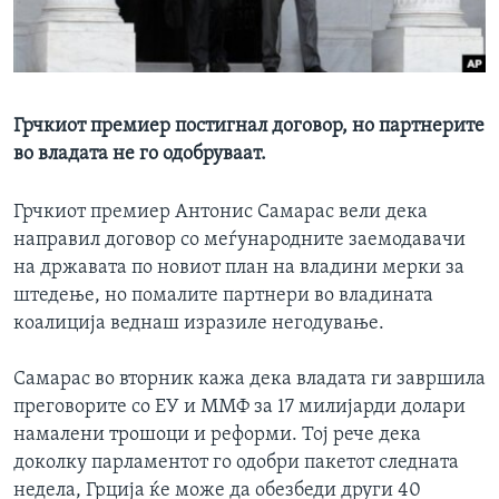
ИНТЕРВЈУА
Јазици
Грчкиот премиер постигнал договор, но партнерите
во владата не го одобруваат.
Грчкиот премиер Антонис Самарас вели дека
направил договор со меѓународните заемодавачи
на државата по новиот план на владини мерки за
штедење, но помалите партнери во владината
коалиција веднаш изразиле негодување.
Самарас во вторник кажа дека владата ги завршила
преговорите со ЕУ и ММФ за 17 милијарди долари
намалени трошоци и реформи. Тој рече дека
доколку парламентот го одобри пакетот следната
недела, Грција ќе може да обезбеди други 40