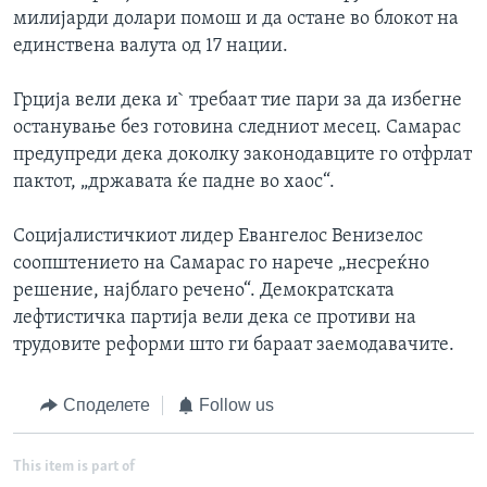
милијарди долари помош и да остане во блокот на
единствена валута од 17 нации.
Грција вели дека и` требаат тие пари за да избегне
останување без готовина следниот месец. Самарас
предупреди дека доколку законодавците го отфрлат
пактот, „државата ќе падне во хаос“.
Социјалистичкиот лидер Евангелос Венизелос
соопштението на Самарас го нарече „несреќно
решение, најблаго речено“. Демократската
лефтистичка партија вели дека се противи на
трудовите реформи што ги бараат заемодавачите.
Споделете
Follow us
This item is part of