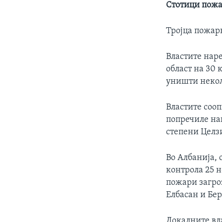
Стотици пожа
Тројца пожар
Властите нар
област на 30 
уништи некол
Властите сооп
попречиле нап
степени Целз
Во Албанија, 
контрола 25 
пожари загроз
Елбасан и Бе
Локалните вла