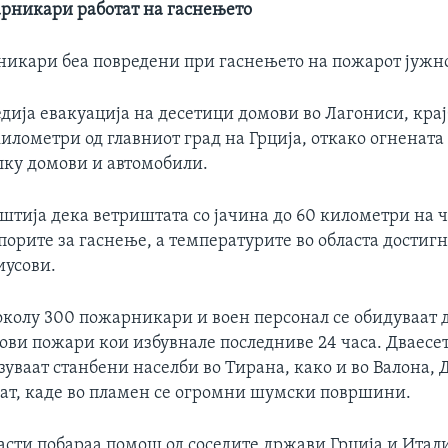
рникари работат на гаснењето
никари беа повредени при гаснењето на пожарот јужно
едија евакуација на десетици домови во Лагониси, кра
километри од главниот град на Грција, откако огнената
ку домови и автомобили.
штија дека ветриштата со јачина до 60 километри на ч
орите за гаснење, а температурите во областа достигн
иусови.
околу 300 пожарникари и воен персонал се обидуваат д
нови пожари кои избувнале последниве 24 часа. Дваесе
уваат станбени населби во Тирана, како и во Валона, 
рат, каде во пламен се огромни шумски површини.
сти побараа помош од соседите држави Грција и Итали