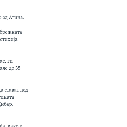
 од Атина.
јбрежната
 стихија
ас, ги
але до 35
а стават под
тината
Дибар,
ја, како и