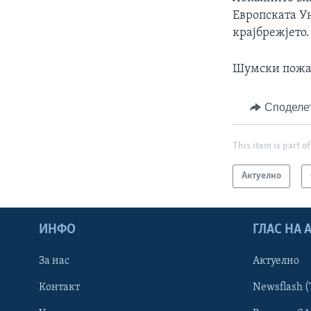
Европската Ун
крајбрежјето.
Шумски пожар
Споделе
This item is part of
Актуелно
ИНФО
ГЛАС НА
За нас
Актуелно
Контакт
Newsflash (